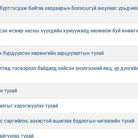
 бүртгэгдэж байгаа халдварын болзошгүй аюулаас урьдчила
сэл өсвөр насны хүүхдийн хүмүүжилд нөлөөлж буй өнөөги
ж бүрдүүлсэн хөрөнгийн зарцуулалтын тухай
төд тэсвэрлэх байдалд хийсэн үнэлгээний явц, үр дүнгийн
н тухай
чилгыг хэрэгжүүлэх тухай
с сэргийлэх, зохистой ашиглах бодлогын чиглэлийн тухай
айгуулах тухай