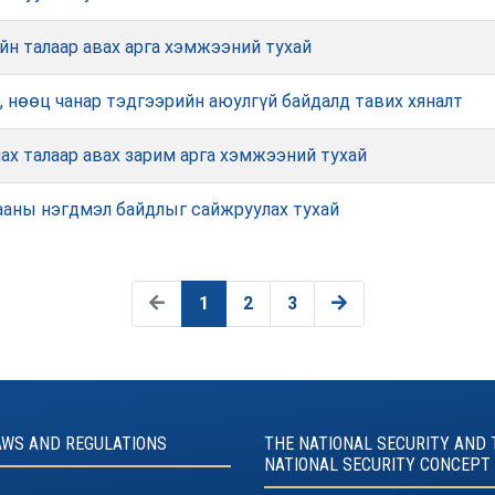
н талаар авах арга хэмжээний тухай
 нөөц чанар тэдгээрийн аюулгүй байдалд тавих хяналт
ах талаар авах зарим арга хэмжээний тухай
гааны нэгдмэл байдлыг сайжруулах тухай
1
2
3
AWS AND REGULATIONS
THE NATIONAL SECURITY AND 
NATIONAL SECURITY CONCEPT