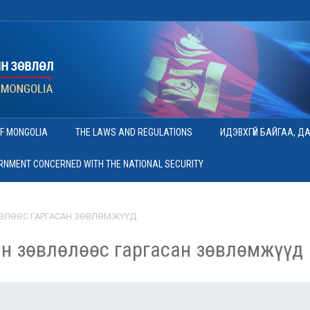
OF MONGOLIA
THE LAWS AND REGULATIONS
ИДЭВХГҮЙ БАЙГАА, Д
ERNMENT CONCERNED WITH THE NATIONAL SECURITY
ӨЛӨӨС ГАРГАСАН ЗӨВЛӨМЖҮҮД
н зөвлөлөөс гаргасан зөвлөмжүүд