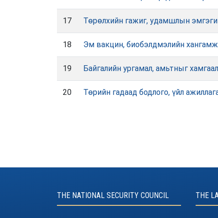
17
Төрөлхийн гажиг, удамшлын эмгэгий
18
Эм вакцин, биобэлдмэлийн хангамж,
19
Байгалийн ургамал, амьтныг хамгаал
20
Төрийн гадаад бодлого, үйл ажилла
THE NATIONAL SECURITY COUNCIL
THE L