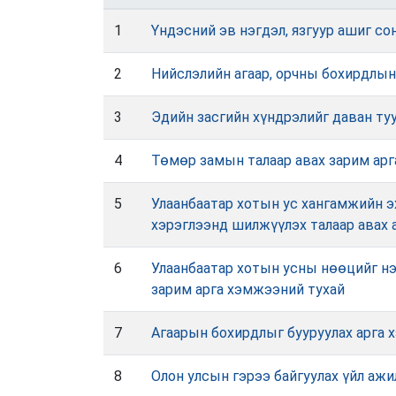
1
Үндэсний эв нэгдэл, язгуур ашиг с
2
Нийслэлийн агаар, орчны бохирдлын
3
Эдийн засгийн хүндрэлийг даван ту
4
Төмөр замын талаар авах зарим ар
5
Улаанбаатар хотын ус хангамжийн э
хэрэглээнд шилжүүлэх талаар авах 
6
Улаанбаатар хотын усны нөөцийг нэ
зарим арга хэмжээний тухай
7
Агаарын бохирдлыг бууруулах арга 
8
Олон улсын гэрээ байгуулах үйл ажи