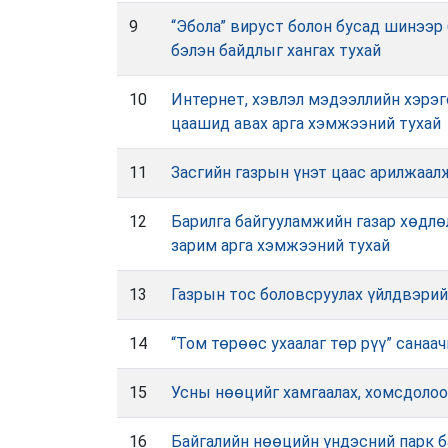
9
“Эбола” вируст болон бусад шинээр
бэлэн байдлыг хангах тухай
10
Интернет, хэвлэл мэдээллийн хэрэг
цаашид авах арга хэмжээний тухай
11
Засгийн газрын үнэт цаас арилжаал
12
Барилга байгууламжийн газар хөдлөл
зарим арга хэмжээний тухай
13
Газрын тос боловсруулах үйлдвэрий
14
“Том төрөөс ухаалаг төр рүү” санаа
15
Усны нөөцийг хамгаалах, хомсдолоо
16
Байгалийн нөөцийн үндэсний парк б