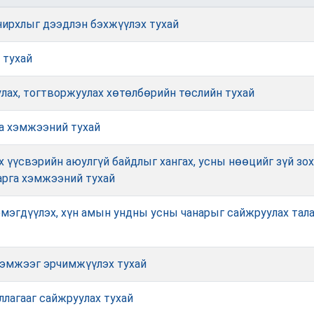
онирхлыг дээдлэн бэхжүүлэх тухай
 тухай
улах, тогтворжуулах хөтөлбөрийн төслийн тухай
га хэмжээний тухай
х үүсвэрийн аюулгүй байдлыг хангах, усны нөөцийг зүй зо
арга хэмжээний тухай
мэгдүүлэх, хүн амын ундны усны чанарыг сайжруулах тала
хэмжээг эрчимжүүлэх тухай
ллагааг сайжруулах тухай