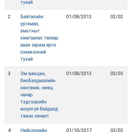
тухай
2
Байгалийн
01/08/2013
02/02
ургамал,
амьтныг
хамгаалах талаар
авах зарим арга
хэмжээний
тухай
3
Эм вакцин,
01/08/2013
03/03
биобэлдмэлийн
хангамж, нөөц
чанар
тэдгээрийн
аюулгүй байдалд
тавих хяналт
4
Нийслэлийн
01/10/2017
03/03