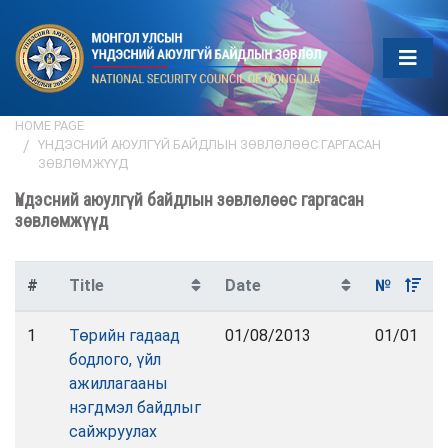
HOME PAGE
ҮНДЭСНИЙ АЮУЛГҮЙ БАЙДЛЫН ЗӨВЛӨЛӨӨС ГАРГАСАН
ЗӨВЛӨМЖҮҮД
Үндэсний аюулгүй байдлын зөвлөлөөс гаргасан
зөвлөмжүүд
#
Title
Date
№
1
Төрийн гадаад
01/08/2013
01/01
бодлого, үйл
ажиллагааны
нэгдмэл байдлыг
сайжруулах