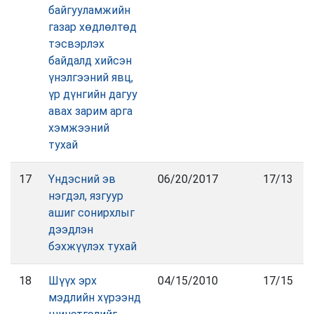
байгууламжийн
газар хөдлөлтөд
тэсвэрлэх
байдалд хийсэн
үнэлгээний явц,
үр дүнгийн дагуу
авах зарим арга
хэмжээний
тухай
17
Үндэсний эв
06/20/2017
17/13
нэгдэл, язгуур
ашиг сонирхлыг
дээдлэн
бэхжүүлэх тухай
18
Шүүх эрх
04/15/2010
17/15
мэдлийн хүрээнд