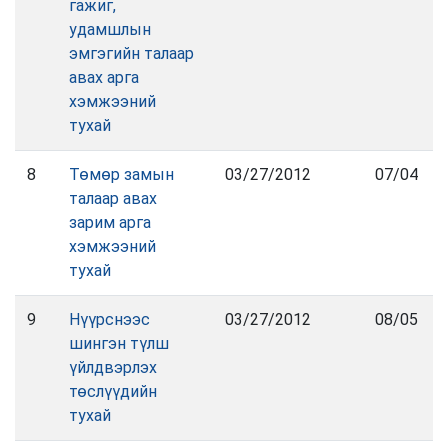
гажиг,
удамшлын
эмгэгийн талаар
авах арга
хэмжээний
тухай
8
Төмөр замын
03/27/2012
07/04
талаар авах
зарим арга
хэмжээний
тухай
9
Нүүрснээс
03/27/2012
08/05
шингэн түлш
үйлдвэрлэх
төслүүдийн
тухай