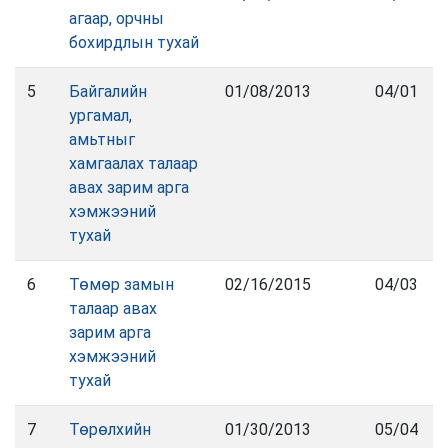
агаар, орчны
бохирдлын тухай
5
Байгалийн
01/08/2013
04/01
ургамал,
амьтныг
хамгаалах талаар
авах зарим арга
хэмжээний
тухай
6
Төмөр замын
02/16/2015
04/03
талаар авах
зарим арга
хэмжээний
тухай
7
Төрөлхийн
01/30/2013
05/04