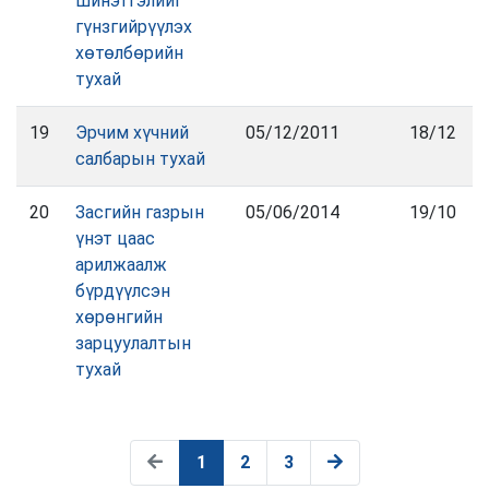
шинэтгэлийг
гүнзгийрүүлэх
хөтөлбөрийн
тухай
19
Эрчим хүчний
05/12/2011
18/12
салбарын тухай
20
Засгийн газрын
05/06/2014
19/10
үнэт цаас
арилжаалж
бүрдүүлсэн
хөрөнгийн
зарцуулалтын
тухай
1
2
3