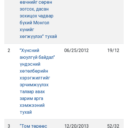
өвчнийг сөрөн
зогсох, дасан
зохицох чадвар
бүхий Монгол
хүнийг
хөгжүүлэх" тухай
2
"Хүнсний
06/25/2012
19/12
аюулгүй байдал"
үндэсний
хөтөлбөрийн
хэрэгжилтийг
эрчимжүүлэх
талаар авах
зарим арга
хэмжээний
тухай
3
“Том төрөөс
12/20/2013
52/32