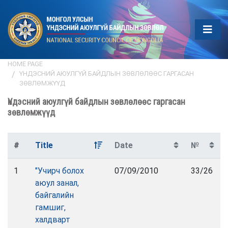
HOME PAGE
ҮНДЭСНИЙ АЮУЛГҮЙ БАЙДЛЫН ЗӨВЛӨЛӨӨС ГАРГАСАН
ЗӨВЛӨМЖҮҮД
Үндэсний аюулгүй байдлын зөвлөлөөс гаргасан
зөвлөмжүүд
#
Title
Date
№
1
"Учирч болох
07/09/2010
33/26
аюул занал,
байгалийн
гамшиг,
халдварт