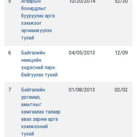
5
Агаарын
10/20/2014
52/30
бохирдлыг
бууруулах арга
хэмжээг
эрчимжүүлэх
тухай
6
Байгалийн
04/05/2013
12/09
нөөцийн
үндэсний парк
байгуулах тухай
7
Байгалийн
01/08/2013
02/02
ургамал,
амьтныг
хамгаалах талаар
авах зарим арга
хэмжээний
тухай