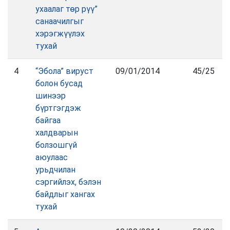
ухаалаг төр рүү”
санаачилгыг
хэрэгжүүлэх
тухай
4
“Эбола” вируст
09/01/2014
45/25
болон бусад
шинээр
бүртгэгдэж
байгаа
халдварын
болзошгүй
аюулаас
урьдчилан
сэргийлэх, бэлэн
байдлыг хангах
тухай