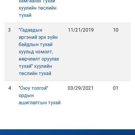
хамгаалах тухай"
хуулийн төслийн
тухай
3
"Гадаадын
11/21/2019
10
иргэний эрх зүйн
байдлын тухай
хуульд нэмэлт,
өөрчлөлт оруулах
тухай" хуулийн
төслийн тухай
4
"Оюу толгой"
03/29/2021
01
ордын
ашиглалтын тухай