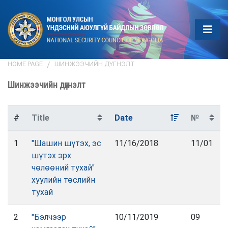
HOME PAGE
ШИНЖЭЭЧИЙН ДҮГНЭЛТ
Шинжээчийн дүгнэлт
#
Title
Date
№
1
"Шашин шүтэх, эс
11/16/2018
11/01
шүтэх эрх
чөлөөний тухай"
хуулийн төслийн
тухай
2
"Бэлчээр
10/11/2019
09