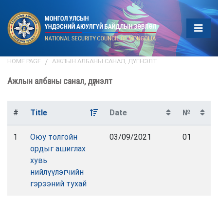
HOME PAGE
АЖЛЫН АЛБАНЫ САНАЛ, ДҮГНЭЛТ
Ажлын албаны санал, дүгнэлт
#
Title
Date
№
1
Оюу толгойн
03/09/2021
01
ордыг ашиглах
хувь
нийлүүлэгчийн
гэрээний тухай