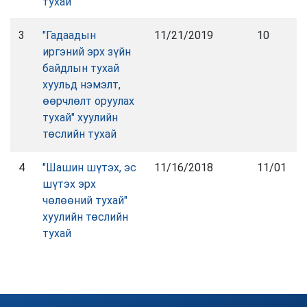
тухай
3
"Гадаадын
11/21/2019
10
иргэний эрх зүйн
байдлын тухай
хуульд нэмэлт,
өөрчлөлт оруулах
тухай" хуулийн
төслийн тухай
4
"Шашин шүтэх, эс
11/16/2018
11/01
шүтэх эрх
чөлөөний тухай"
хуулийн төслийн
тухай