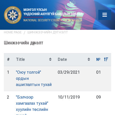
HOME PAGE
ШИНЖЭЭЧИЙН ДҮГНЭЛТ
Шинжээчийн дүгнэлт
#
Title
Date
№
1
"Оюу толгой"
03/29/2021
01
ордын
ашиглалтын тухай
2
"Бэлчээр
10/11/2019
09
хамгаалах тухай"
хуулийн төслийн