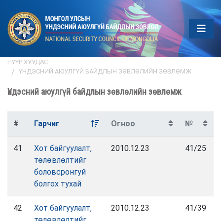
НҮҮР ХУУДАС
ҮНДЭСНИЙ АЮУЛГҮЙ БАЙДЛЫН ЗӨВЛӨЛИЙН ЗӨВЛӨМЖ
Үндэсний аюулгүй байдлын зөвлөлийн зөвлөмж
#
Гарчиг
Огноо
№
41
Хот байгуулалт,
2010.12.23
41/25
төлөвлөлтийг
боловсронгуй
болгох тухай
42
Хот байгуулалт,
2010.12.23
41/39
төлөвлөлтийг