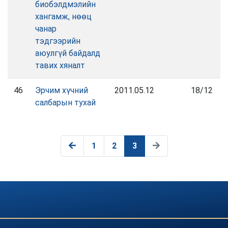
биобэлдмэлийн
хангамж, нөөц
чанар
тэдгээрийн
аюулгүй байдалд
тавих хяналт
46
Эрчим хүчний
2011.05.12
18/12
салбарын тухай
1
2
3