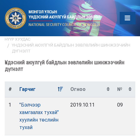
НҮҮР ХУУДАС
ҮНДЭСНИЙ АЮУЛГҮЙ БАЙДЛЫН ЗӨВЛӨЛИЙН ШИНЖЭЭЧИЙН
ДҮГНЭЛТ
Үндэсний аюулгүй байдлын зөвлөлийн шинжээчийн
дүгнэлт
#
Гарчиг
Огноо
№
1
"Бэлчээр
2019.10.11
09
хамгаалах тухай"
хуулийн төслийн
тухай