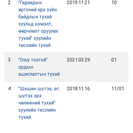
2
"Гадаадын
2019.11.21
10
иргэний эрх зүйн
байдлын тухай
хуульд нэмэлт,
өөрчлөлт оруулах
тухай" хуулийн
төслийн тухай
3
"Оюу толгой"
2021.03.29
01
ордын
ашиглалтын тухай
4
"Шашин шүтэх, эс
2018.11.16
11/01
шүтэх эрх
чөлөөний тухай"
хуулийн төслийн
тухай