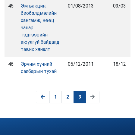
45
Эм вакцин,
01/08/2013
03/03
биобэлдмэлийн
хангамж, нөөц
чанар
тэдгээрийн
аюулгүй байдалд
тавих хяналт
46
Эрчим хүчний
05/12/2011
18/12
салбарын тухай
1
2
3