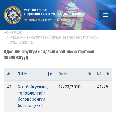
HOME PAGE
ҮНДЭСНИЙ АЮУЛГҮЙ БАЙДЛЫН ЗӨВЛӨЛӨӨС ГАРГАСАН
ЗӨВЛӨМЖҮҮД
Үндэсний аюулгүй байдлын зөвлөлөөс гаргасан
зөвлөмжүүд
#
Title
Date
№
41
Хот байгуулалт,
12/23/2010
41/25
төлөвлөлтийг
боловсронгуй
болгох тухай