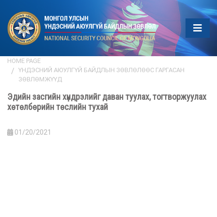
HOME PAGE
ҮНДЭСНИЙ АЮУЛГҮЙ БАЙДЛЫН ЗӨВЛӨЛӨӨС ГАРГАСАН
ЗӨВЛӨМЖҮҮД
Эдийн засгийн хүндрэлийг даван туулах, тогтворжуулах
хөтөлбөрийн төслийн тухай
01/20/2021