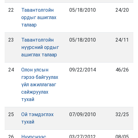
22
Тавантолгойн
05/18/2010
24/20
ордыг ашиглах
талаар
23
Тавантолгойн
05/18/2010
24/11
нүүрсний ордыг
ашиглах талаар
24
Олон улсын
09/22/2014
46/26
гэрээ байгуулах
үйл ажиллагааг
сайжруулах
тухай
25
Ой тэмдэглэх
07/09/2010
32/25
тухай
26
Нүүрснээс
03/27/2012
08/05