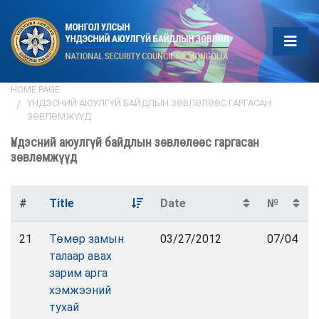
HOME PAGE
ҮНДЭСНИЙ АЮУЛГҮЙ БАЙДЛЫН ЗӨВЛӨЛӨӨС ГАРГАСАН
ЗӨВЛӨМЖҮҮД
Үндэсний аюулгүй байдлын зөвлөлөөс гаргасан
зөвлөмжүүд
#
Title
Date
№
21
Төмөр замын
03/27/2012
07/04
талаар авах
зарим арга
хэмжээний
тухай