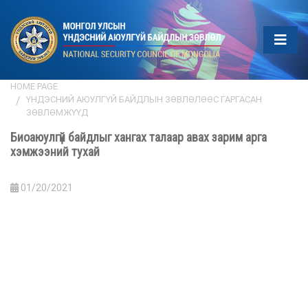
HOME PAGE
ҮНДЭСНИЙ АЮУЛГҮЙ БАЙДЛЫН ЗӨВЛӨЛӨӨС ГАРГАСАН
ЗӨВЛӨМЖҮҮД
Биоаюулгүй байдлыг хангах талаар авах зарим арга
хэмжээний тухай
01/20/2021