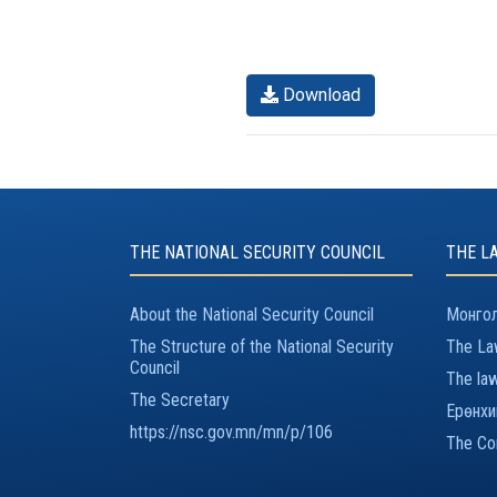
Download
THE NATIONAL SECURITY COUNCIL
THE L
About the National Security Council
Монгол
The Structure of the National Security
The Law
Council
The law
The Secretary
Ерөнхи
https://nsc.gov.mn/mn/p/106
The Con