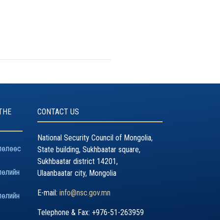
THE
CONTACT US
National Security Council of Mongolia,
лөлөөс
State building, Sukhbaatar square,
Sukhbaatar district 14201,
лөлийн
Ulaanbaatar city, Mongolia
E-mail:
info@nsc.gov.mn
лөлийн
Telephone & Fax: +976-51-263959