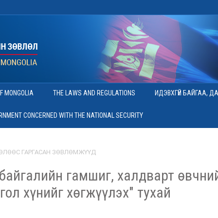
OF MONGOLIA
THE LAWS AND REGULATIONS
ИДЭВХГҮЙ БАЙГАА, Д
ERNMENT CONCERNED WITH THE NATIONAL SECURITY
ӨЛӨӨС ГАРГАСАН ЗӨВЛӨМЖҮҮД
 байгалийн гамшиг, халдварт өвчний
гол хүнийг хөгжүүлэх" тухай