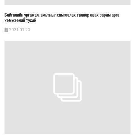
Байгалийн ургамал, амьтныг хамгаалах талаар авах зарим арга
хэмжээний тухай
2021.01.20