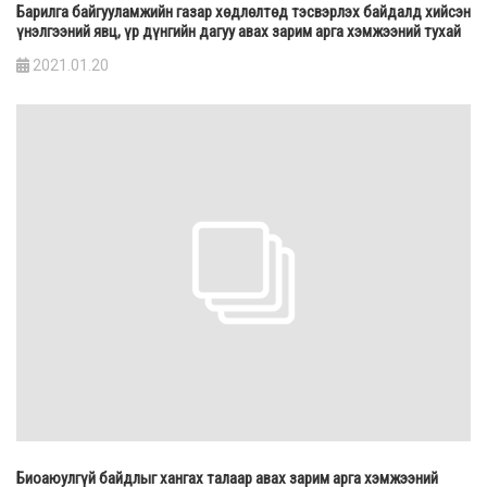
Барилга байгууламжийн газар хөдлөлтөд тэсвэрлэх байдалд хийсэн
үнэлгээний явц, үр дүнгийн дагуу авах зарим арга хэмжээний тухай
2021.01.20
Биоаюулгүй байдлыг хангах талаар авах зарим арга хэмжээний