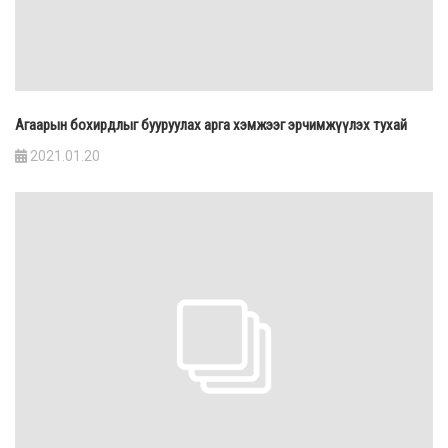
Агаарын бохирдлыг бууруулах арга хэмжээг эрчимжүүлэх тухай
2021.01.20