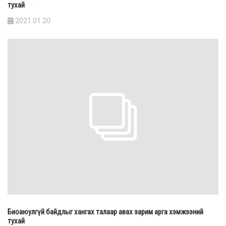
тухай
2021.01.20
Биоаюулгүй байдлыг хангах талаар авах зарим арга хэмжээний
тухай