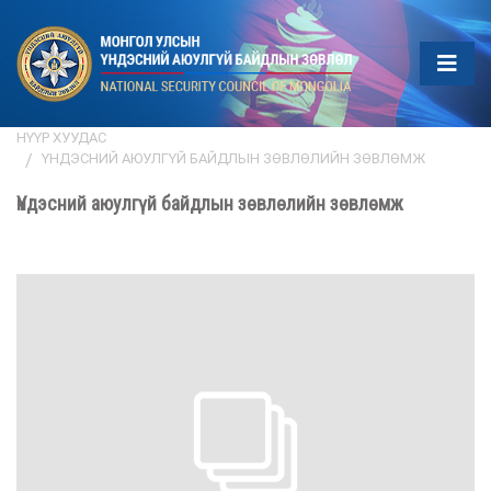
НҮҮР ХУУДАС
ҮНДЭСНИЙ АЮУЛГҮЙ БАЙДЛЫН ЗӨВЛӨЛИЙН ЗӨВЛӨМЖ
Үндэсний аюулгүй байдлын зөвлөлийн зөвлөмж