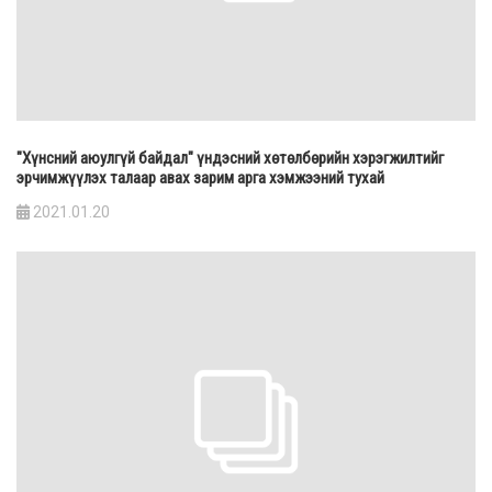
"Хүнсний аюулгүй байдал" үндэсний хөтөлбөрийн хэрэгжилтийг
эрчимжүүлэх талаар авах зарим арга хэмжээний тухай
2021.01.20