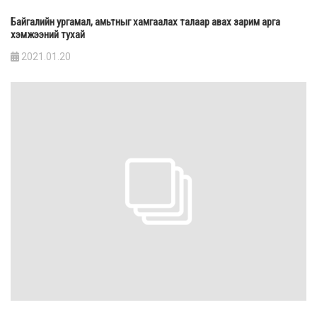
Байгалийн ургамал, амьтныг хамгаалах талаар авах зарим арга
хэмжээний тухай
2021.01.20