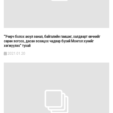
"Учирч болох аюул занал, байгалийн гамшиг, халдварт өвчнийг
сөрөн зогсох, дасан зохицох чадвар бүхий Монгол хүнийг
хөгжүүлэх" тухай
2021.01.20