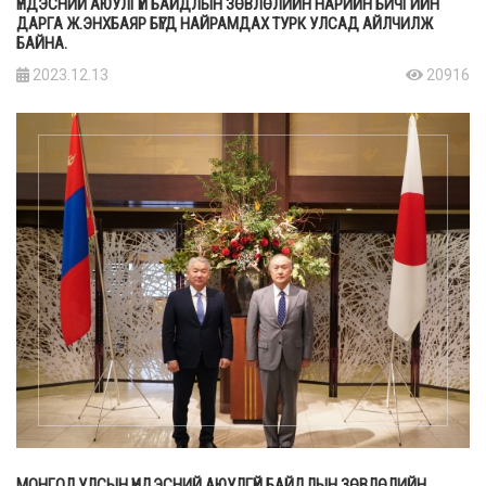
ҮНДЭСНИЙ АЮУЛГҮЙ БАЙДЛЫН ЗӨВЛӨЛИЙН НАРИЙН БИЧГИЙН
ДАРГА Ж.ЭНХБАЯР БҮГД НАЙРАМДАХ ТУРК УЛСАД АЙЛЧИЛЖ
БАЙНА.
2023.12.13
20916
МОНГОЛ УЛСЫН ҮНДЭСНИЙ АЮУЛГҮЙ БАЙДЛЫН ЗӨВЛӨЛИЙН