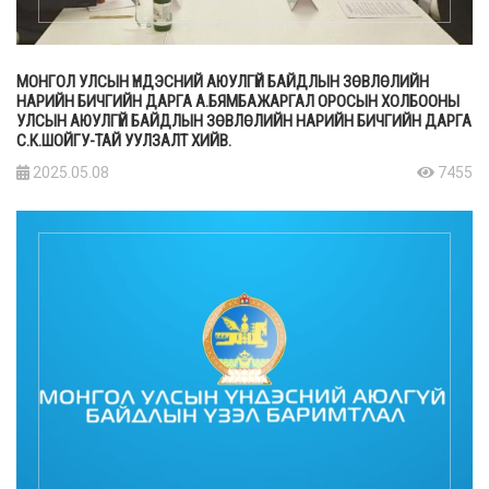
МОНГОЛ УЛСЫН ҮНДЭСНИЙ АЮУЛГҮЙ БАЙДЛЫН ЗӨВЛӨЛИЙН
НАРИЙН БИЧГИЙН ДАРГА А.БЯМБАЖАРГАЛ ОРОСЫН ХОЛБООНЫ
УЛСЫН АЮУЛГҮЙ БАЙДЛЫН ЗӨВЛӨЛИЙН НАРИЙН БИЧГИЙН ДАРГА
С.К.ШОЙГУ-ТАЙ УУЛЗАЛТ ХИЙВ.
2025.05.08
7455