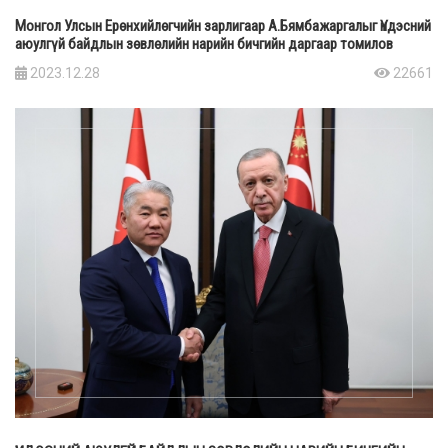
Монгол Улсын Ерөнхийлөгчийн зарлигаар А.Бямбажаргалыг Үндэсний
аюулгүй байдлын зөвлөлийн нарийн бичгийн даргаар томилов
2023.12.28
22661