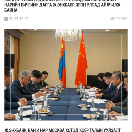
НАРИЙН БИЧГИЙН ДАРГА Ж.ЭНХБАЯР ЯПОН УЛСАД АЙЛЧИЛЖ
БАЙНА.
2023.11.22
19635
Ж.ЭНХБАЯР, ВАН И НАР МОСКВА ХОТОД ХОЁР ТАЛЫН УУЛЗАЛТ