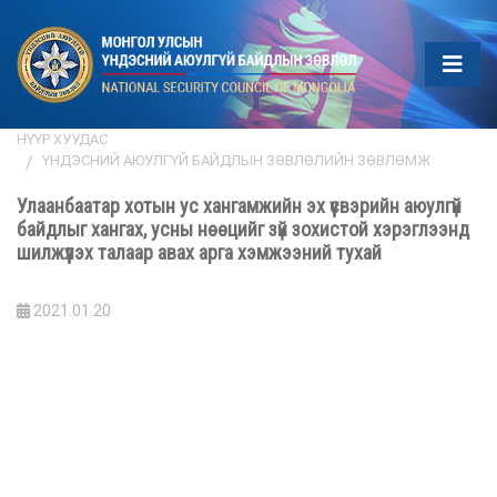
НҮҮР ХУУДАС
ҮНДЭСНИЙ АЮУЛГҮЙ БАЙДЛЫН ЗӨВЛӨЛИЙН ЗӨВЛӨМЖ
Улаанбаатар хотын ус хангамжийн эх үүсвэрийн аюулгүй
байдлыг хангах, усны нөөцийг зүй зохистой хэрэглээнд
шилжүүлэх талаар авах арга хэмжээний тухай
2021.01.20