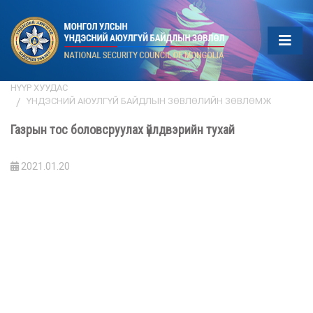
НҮҮР ХУУДАС
ҮНДЭСНИЙ АЮУЛГҮЙ БАЙДЛЫН ЗӨВЛӨЛИЙН ЗӨВЛӨМЖ
Газрын тос боловсруулах үйлдвэрийн тухай
2021.01.20