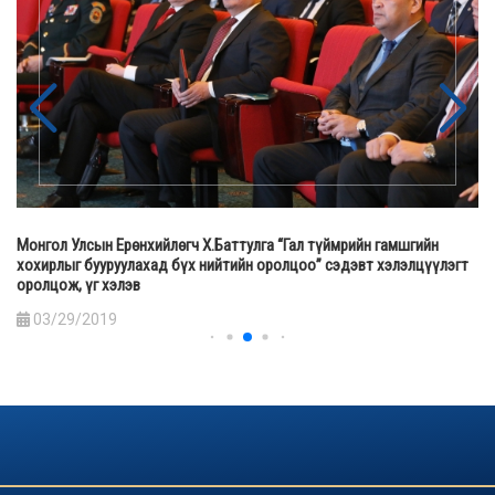
Монгол Улсын Ерөнхийлөгч Х.Баттулга “Гал түймрийн гамшгийн
хохирлыг бууруулахад бүх нийтийн оролцоо” сэдэвт хэлэлцүүлэгт
оролцож, үг хэлэв
03/29/2019