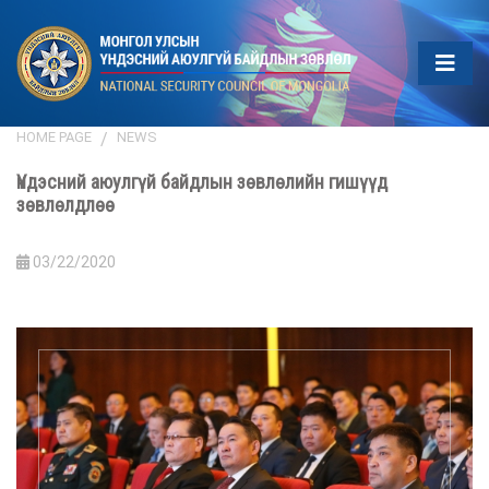
HOME PAGE
NEWS
Үндэсний аюулгүй байдлын зөвлөлийн гишүүд
зөвлөлдлөө
03/22/2020