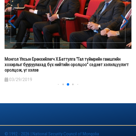
Монгол Улсын Ерөнхийлөгч Х.Баттулга “Гал түймрийн гамшгийн
хохирлыг бууруулахад бүх нийтийн оролцоо” сэдэвт хэлэлцүүлэгт
оролцож, үг хэлэв
03/29/2019
© 1992 - 2026 | National Security Council of Mongolia