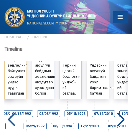
HOME PAGE
TIMELINE
Timeline
Үндэсний
онгол
аюулгүй
"Монгол
"Монго
сын
байдлын
Үндэсний
Улсын
Улсын
тлан
зөвлөлийг
аюулгүй
Төрийн
Үндэсний
батлан
мгаалах
байгуулах
байдлын
цэргийн
аюулгүй
хамгаал
длогын
эрх зүйн
зөвлөлийн
бодлогын
байдлын
бодлог
эс"-
үндэс
анхдугаар
үндэс"-
үзэл
үндэс"-
суурь
хуралдаан
ийг
баримтлалыг
ийг
лав.
тавигдав.
болов.
батлав.
батлав.
батлав.
10/08/2015
01/13/1992
08/08/1992
05/15/1998
07/15/2010
10/08
11
05/29/1992
06/30/1994
12/27/2001
02/10/2011