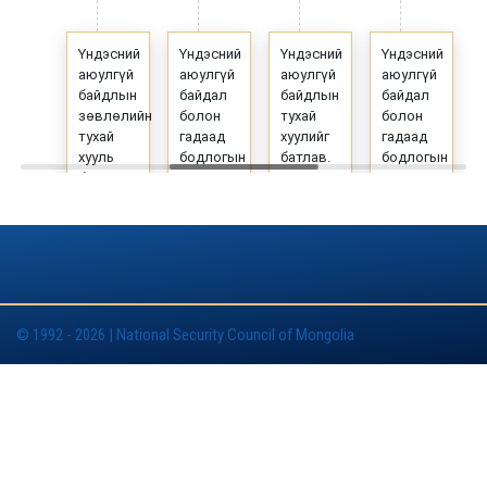
Үндэсний
Үндэсний
Үндэсний
Үндэсний
аюулгүй
аюулгүй
аюулгүй
аюулгүй
байдлын
байдал
байдлын
байдал
зөвлөлийн
болон
тухай
болон
тухай
гадаад
хуулийг
гадаад
хууль
бодлогын
батлав.
бодлогын
батлагдав.
үзэл
үзэл
лыг
баримтлал,
баримтлалыг
цэргийн
батлав.
номлолыг
батлав.
© 1992 - 2026 | National Security Council of Mongolia