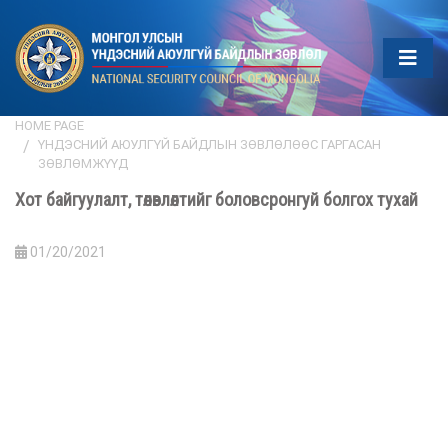
HOME PAGE
ҮНДЭСНИЙ АЮУЛГҮЙ БАЙДЛЫН ЗӨВЛӨЛӨӨС ГАРГАСАН
ЗӨВЛӨМЖҮҮД
Хот байгуулалт, төлөвлөлтийг боловсронгуй болгох тухай
01/20/2021