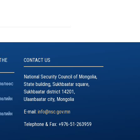
THE
CONTACT US
National Security Council of Mongolia,
лөлөөс
State building, Sukhbaatar square,
Sukhbaatar district 14201,
лөлийн
Ulaanbaatar city, Mongolia
E-mail:
info@nsc.gov.mn
лөлийн
Telephone & Fax: +976-51-263959