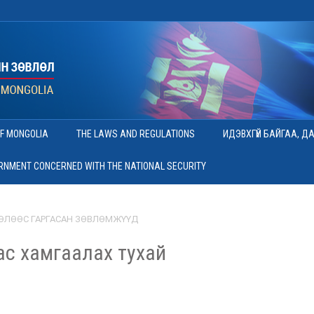
OF MONGOLIA
THE LAWS AND REGULATIONS
ИДЭВХГҮЙ БАЙГАА, Д
ERNMENT CONCERNED WITH THE NATIONAL SECURITY
ӨЛӨӨС ГАРГАСАН ЗӨВЛӨМЖҮҮД
ас хамгаалах тухай