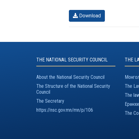
Download
THE NATIONAL SECURITY COUNCIL
THE L
About the National Security Council
Монгол
The Structure of the National Security
The Law
Council
The law
The Secretary
Ерөнхи
https://nsc.gov.mn/mn/p/106
The Con