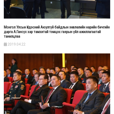
Монгол Улсын Үндэсний Аюулгүй байдлын зөвлөлийн нарийн бичгийн
дарга А.Гансүх хар тамхитай тэмцэх газрын үйл ажиллагаатай
танилцлаа
2019.04.22