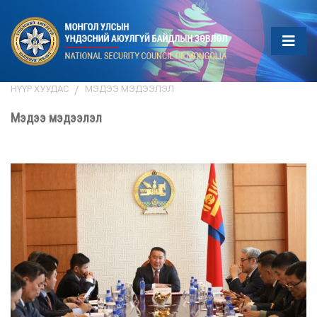
НҮҮР ХУУДАС
МЭДЭЭ МЭДЭЭЛЭЛ
Мэдээ мэдээлэл