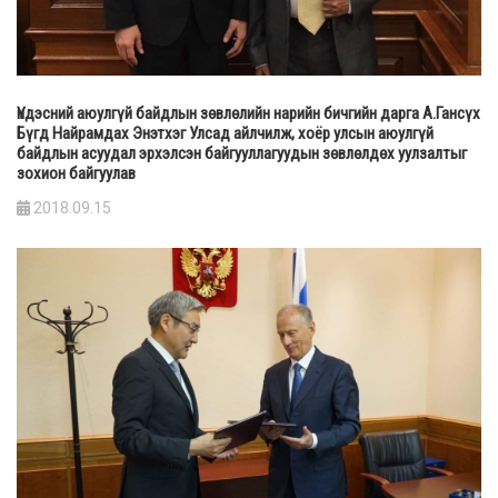
Үндэсний аюулгүй байдлын зөвлөлийн нарийн бичгийн дарга А.Гансүх
Бүгд Найрамдах Энэтхэг Улсад айлчилж, хоёр улсын аюулгүй
байдлын асуудал эрхэлсэн байгууллагуудын зөвлөлдөх уулзалтыг
зохион байгуулав
2018.09.15