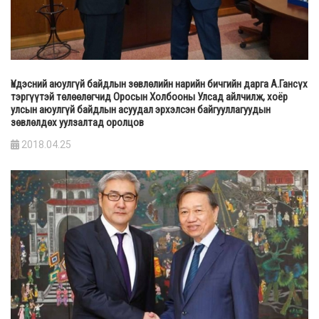
Үндэсний аюулгүй байдлын зөвлөлийн нарийн бичгийн дарга А.Гансүх
тэргүүтэй төлөөлөгчид Оросын Холбооны Улсад айлчилж, хоёр
улсын аюулгүй байдлын асуудал эрхэлсэн байгууллагуудын
зөвлөлдөх уулзалтад оролцов
2018.04.25