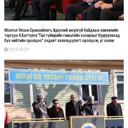
Монгол Улсын Ерөнхийлөгч, Үндэсний аюулгүй байдлын зөвлөлийн
тэргүүн Х.Баттулга “Гал түймрийн гамшгийн хохирлыг бууруулахад
бүх нийтийн оролцоо” сэдэвт хэлэлцүүлэгт оролцож, үг хэлэв
2019.03.29