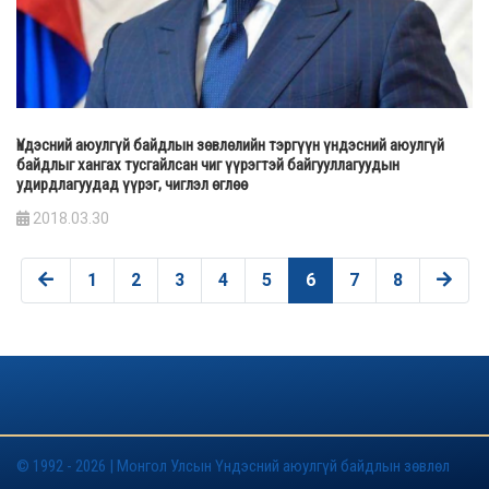
Үндэсний аюулгүй байдлын зөвлөлийн тэргүүн үндэсний аюулгүй
байдлыг хангах тусгайлсан чиг үүрэгтэй байгууллагуудын
удирдлагуудад үүрэг, чиглэл өглөө
2018.03.30
1
2
3
4
5
6
7
8
© 1992 - 2026 | Монгол Улсын Үндэсний аюулгүй байдлын зөвлөл