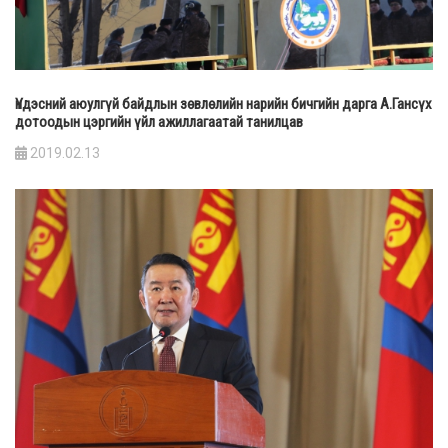
Үндэсний аюулгүй байдлын зөвлөлийн нарийн бичгийн дарга А.Гансүх
дотоодын цэргийн үйл ажиллагаатай танилцав
2019.02.13