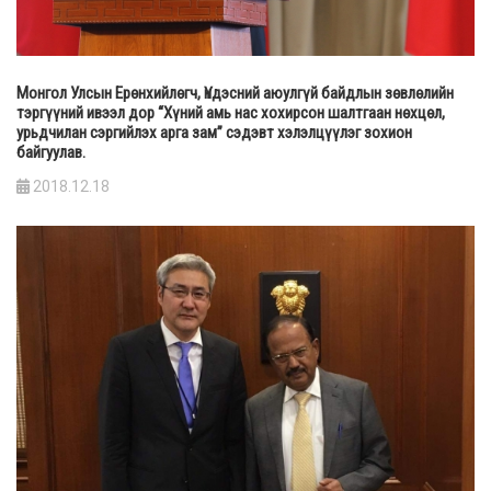
Монгол Улсын Ерөнхийлөгч, Үндэсний аюулгүй байдлын зөвлөлийн
тэргүүний ивээл дор “Хүний амь нас хохирсон шалтгаан нөхцөл,
урьдчилан сэргийлэх арга зам” сэдэвт хэлэлцүүлэг зохион
байгуулав.
2018.12.18