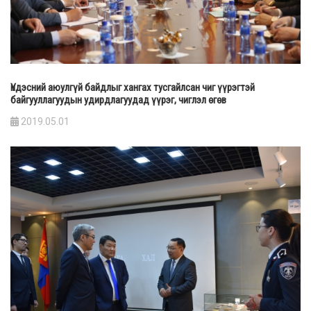
Үндэсний аюулгүй байдлыг хангах тусгайлсан чиг үүрэгтэй
байгууллагуудын удирдлагуудад үүрэг, чиглэл өгөв
2019.05.01