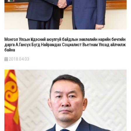
Монгол Улсын Үндэсний аюулгүй байдлын зөвлөлийн нарийн бичгийн
дарга А.Гансүх Бүгд Найрамдах Социалист Вьетнам Улсад айлчилж
байна
2018.04.03