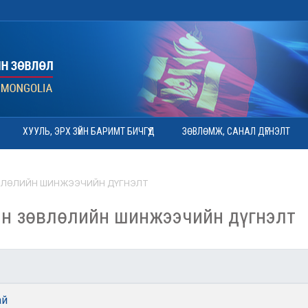
ХУУЛЬ, ЭРХ ЗҮЙН БАРИМТ БИЧГҮҮД
ЗӨВЛӨМЖ, САНАЛ ДҮГНЭЛТ
ВЛӨЛИЙН ШИНЖЭЭЧИЙН ДҮГНЭЛТ
н зөвлөлийн шинжээчийн дүгнэлт
ай