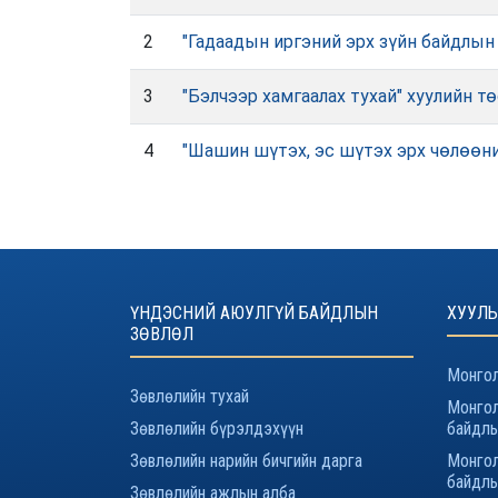
2
"Гадаадын иргэний эрх зүйн байдлын 
3
"Бэлчээр хамгаалах тухай" хуулийн т
4
"Шашин шүтэх, эс шүтэх эрх чөлөөни
ҮНДЭСНИЙ АЮУЛГҮЙ БАЙДЛЫН
ХУУЛЬ
ЗӨВЛӨЛ
Монгол
Зөвлөлийн тухай
Монгол
Зөвлөлийн бүрэлдэхүүн
байдлы
Зөвлөлийн нарийн бичгийн дарга
Монгол
байдлы
Зөвлөлийн ажлын алба