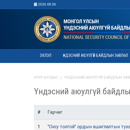
2026.08.06
ЭХЛЭЛ
ҮНДЭСНИЙ АЮУЛГҮЙ БАЙДЛЫН ЗӨВЛӨЛ
НҮҮР ХУУДАС
ҮНДЭСНИЙ АЮУЛГҮЙ БАЙДЛЫН ЗӨ
Үндэсний аюулгүй байдлы
#
Гарчиг
1
"Оюу толгой" ордын ашиглалтын тух