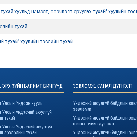
тухай хуульд нэмэлт, өөрчлөлт оруулах тухай" хуулийн төс
өслийн тухай
й тухай" хуулийн төслийн тухай
, ЭРХ ЗҮЙН БАРИМТ БИЧГҮҮД
ЗӨВЛӨМЖ, САНАЛ ДҮГНЭЛТ
 Улсын Үндсэн хууль
Үндэсний аюулгүй байдлын зөв
зөвлөмж
 Улсын үндэсний аюулгүй
н тухай
Үндэсний аюулгүй байдлын зөв
шинжээчийн дүгнэлт
 Улсын Үндэсний аюулгүй
н зөвлөлийн тухай
Үндэсний аюулгүй байдлын зөв