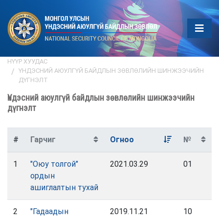
НҮҮР ХУУДАС
ҮНДЭСНИЙ АЮУЛГҮЙ БАЙДЛЫН ЗӨВЛӨЛИЙН ШИНЖЭЭЧИЙН
ДҮГНЭЛТ
Үндэсний аюулгүй байдлын зөвлөлийн шинжээчийн
дүгнэлт
#
Гарчиг
Огноо
№
1
"Оюу толгой"
2021.03.29
01
ордын
ашиглалтын тухай
2
"Гадаадын
2019.11.21
10