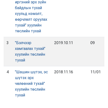
иргэний эрх зүйн
байдлын тухай
хуульд нэмэлт,
өөрчлөлт оруулах
тухай" хуулийн
төслийн тухай
3
"Бэлчээр
2019.10.11
09
хамгаалах тухай"
хуулийн төслийн
тухай
4
"Шашин шүтэх, эс
2018.11.16
11/01
шүтэх эрх
чөлөөний тухай"
хуулийн төслийн
тухай