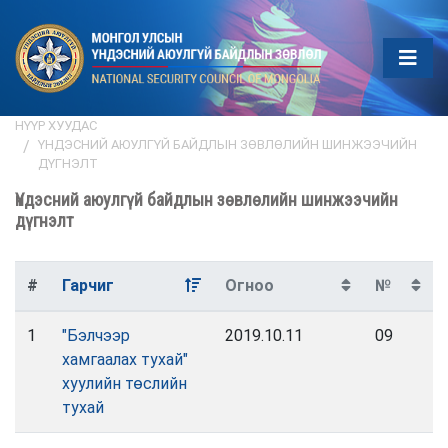
НҮҮР ХУУДАС
ҮНДЭСНИЙ АЮУЛГҮЙ БАЙДЛЫН ЗӨВЛӨЛИЙН ШИНЖЭЭЧИЙН
ДҮГНЭЛТ
Үндэсний аюулгүй байдлын зөвлөлийн шинжээчийн
дүгнэлт
#
Гарчиг
Огноо
№
1
"Бэлчээр
2019.10.11
09
хамгаалах тухай"
хуулийн төслийн
тухай