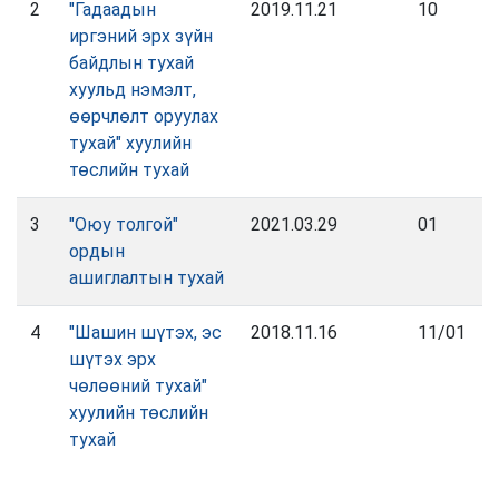
2
"Гадаадын
2019.11.21
10
иргэний эрх зүйн
байдлын тухай
хуульд нэмэлт,
өөрчлөлт оруулах
тухай" хуулийн
төслийн тухай
3
"Оюу толгой"
2021.03.29
01
ордын
ашиглалтын тухай
4
"Шашин шүтэх, эс
2018.11.16
11/01
шүтэх эрх
чөлөөний тухай"
хуулийн төслийн
тухай