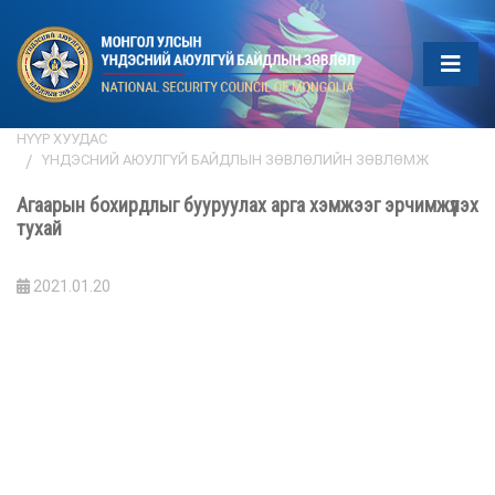
НҮҮР ХУУДАС
ҮНДЭСНИЙ АЮУЛГҮЙ БАЙДЛЫН ЗӨВЛӨЛИЙН ЗӨВЛӨМЖ
Агаарын бохирдлыг бууруулах арга хэмжээг эрчимжүүлэх
тухай
2021.01.20