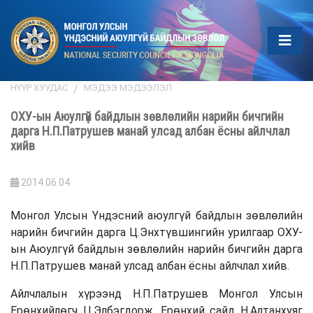
НҮҮР ХУУДАС
МЭДЭЭ МЭДЭЭЛЭЛ
ОХУ-ын Аюулгүй байдлын зөвлөлийн нарийн бичгийн
дарга Н.П.Патрушев манай улсад албан ёсны айлчлал
хийв
2014.06.04
Монгол Улсын Үндэсний аюулгүй байдлын зөвлөлийн
нарийн бичгийн дарга Ц.Энхтүвшингийн урилгаар ОХУ-
ын Аюулгүй байдлын зөвлөлийн нарийн бичгийн дарга
Н.П.Патрушев манай улсад албан ёсны айлчлал хийв.
Айлчлалын хүрээнд Н.П.Патрушев Монгол Улсын
Ерөнхийлөгч Ц.Элбэгдорж, Ерөнхий сайд Н.Алтанхуяг