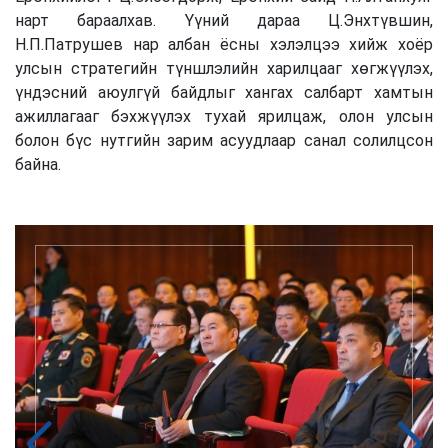
нарт бараалхав. Үүний дараа Ц.Энхтүвшин,
Н.П.Патрушев нар албан ёсны хэлэлцээ хийж хоёр
улсын стратегийн түншлэлийн харилцааг хөгжүүлэх,
үндэсний аюулгүй байдлыг хангах салбарт хамтын
ажиллагааг бэхжүүлэх тухай ярилцаж, олон улсын
болон бүс нутгийн зарим асуудлаар санал солилцсон
байна.