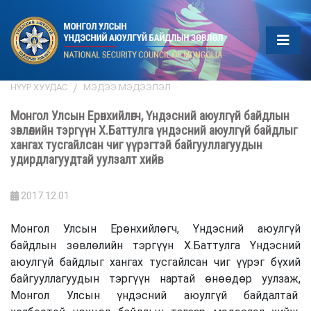
НҮҮР ХУУДАС
МЭДЭЭ МЭДЭЭЛЭЛ
Монгол Улсын Ерөнхийлөгч, Үндэсний аюулгүй байдлын
зөвлөлийн тэргүүн Х.Баттулга үндэсний аюулгүй байдлыг
хангах тусгайлсан чиг үүрэгтэй байгууллагуудын
удирдлагуудтай уулзалт хийв
2017.12.01
Монгол Улсын Ерөнхийлөгч, Үндэсний аюулгүй
байдлын зөвлөлийн тэргүүн Х.Баттулга Үндэсний
аюулгүй байдлыг хангах тусгайлсан чиг үүрэг бүхий
байгууллагуудын тэргүүн нартай өнөөдөр уулзаж,
Монгол Улсын үндэсний аюулгүй байдалтай