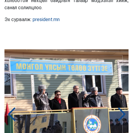
холбоотой нөхцөл байдлын талаар мэдээлэл хийж,
санал солилцлоо.
Эх сурвалж:
president.mn