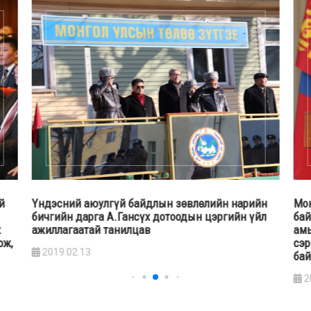
й
Үндэсний аюулгүй байдлын зөвлөлийн нарийн
Мон
бичгийн дарга А.Гансүх дотоодын цэргийн үйл
бай
х
ажиллагаатай танилцав
амь
ож,
сэр
2019.02.13
бай
2