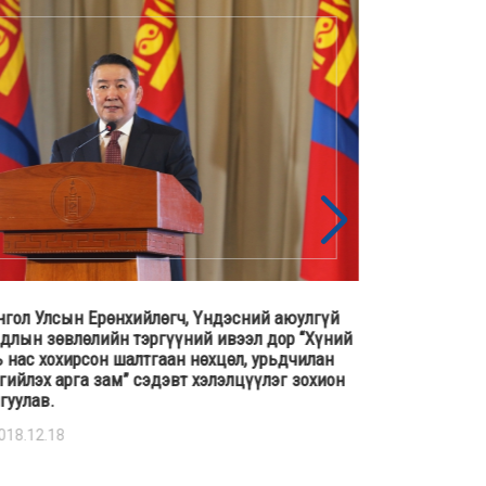
гол Улсын Ерөнхийлөгч, Үндэсний аюулгүй
Үндэсний аю
длын зөвлөлийн тэргүүний ивээл дор “Хүний
бичгийн дарг
 нас хохирсон шалтгаан нөхцөл, урьдчилан
Оросын Холбо
гийлэх арга зам” сэдэвт хэлэлцүүлэг зохион
аюулгүй байд
гуулав.
байгууллагуу
018.12.18
2018.04.25