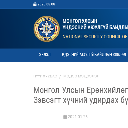
2026.08.08
ЭХЛЭЛ
ҮНДЭСНИЙ АЮУЛГҮЙ БАЙДЛЫН ЗӨВЛӨЛ
НҮҮР ХУУДАС
МЭДЭЭ МЭДЭЭЛЭЛ
Монгол Улсын Ерөнхийлөг
Зэвсэгт хүчний удирдах б
2021.01.26