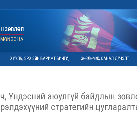
ХУУЛЬ, ЭРХ ЗҮЙН БАРИМТ БИЧГҮҮД
ЗӨВЛӨМЖ, САНАЛ ДҮГНЭЛТ
ч, Үндэсний аюулгүй байдлын зөвлө
үрэлдэхүүний стратегийн цугларалт