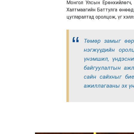
Монгол Улсын Ерөнхийлөгч,
Халтмаагийн Баттулга өнөөд
цугларалтад оролцож, үг хэлл
Төмөр замыг өөр
нэгжүүдийн орол
үнэмшил, үндэсни
байгуулалтын ажл
сайн сайхныг бие
ажиллагааны эх үн