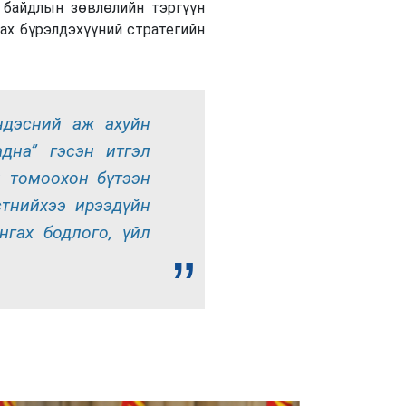
 байдлын зөвлөлийн тэргүүн
ах бүрэлдэхүүний стратегийн
ндэсний аж ахуйн
дна” гэсэн итгэл
 томоохон бүтээн
стнийхээ ирээдүйн
нгах бодлого, үйл