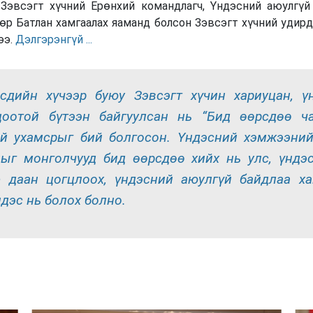
 Зэвсэгт хүчний Ерөнхий командлагч, Үндэсний аюулгүй
өр Батлан хамгаалах яаманд болсон Зэвсэгт хүчний удирд
ээ.
Дэлгэрэнгүй ...
сдийн хүчээр буюу Зэвсэгт хүчин хариуцан, ү
цоотой бүтээн байгуулсан нь “Бид өөрсдөө ча
й ухамсрыг бий болгосон. Үндэсний хэмжээний
ыг монголчууд бид өөрсдөө хийх нь улс, үндэ
 даан цогцлоох, үндэсний аюулгүй байдлаа ха
дэс нь болох болно.