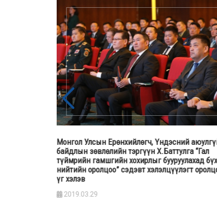
байдлын
Монгол Улсын Ерөнхийлөгч, Үндэсний аюулгү
Гансүх хар
байдлын зөвлөлийн тэргүүн Х.Баттулга “Гал
агаатай
түймрийн гамшгийн хохирлыг бууруулахад бү
нийтийн оролцоо” сэдэвт хэлэлцүүлэгт оролц
үг хэлэв
2019.03.29