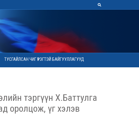
ТУСГАЙЛСАН ЧИГ ҮҮРЭГТЭЙ БАЙГУУЛЛАГУУД
лийн тэргүүн Х.Баттулга
ад оролцож, үг хэлэв