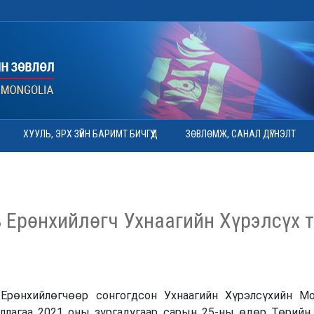
ХУУЛЬ, ЭРХ ЗҮЙН БАРИМТ БИЧГҮҮД
ЗӨВЛӨМЖ, САНАЛ ДҮГНЭЛТ
 Ерөнхийлөгч Ухнаагийн Хүрэлсүх 
Ерөнхийлөгчөөр сонгогдсон Ухнаагийн Хүрэлсүхийн М
иллагаа 2021 оны зургадугаар сарын 25-ны өдөр Төрийн