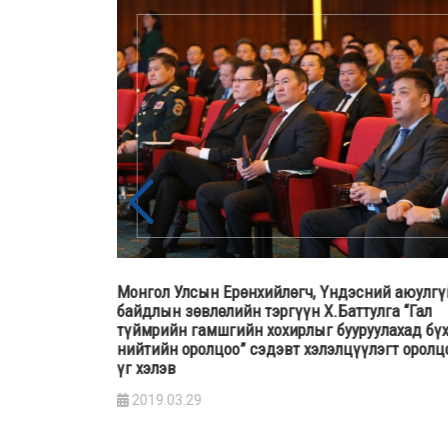
байдлын
Монгол Улсын Ерөнхийлөгч, Үндэсний аюулгү
Гансүх хар
байдлын зөвлөлийн тэргүүн Х.Баттулга “Гал
агаатай
түймрийн гамшгийн хохирлыг бууруулахад бү
нийтийн оролцоо” сэдэвт хэлэлцүүлэгт оролц
үг хэлэв
2019.03.29