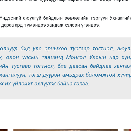
 Үндэсний аюулгүй байдлын зөвлөлийн тэргүүн Ухнаагий
 дараа ард түмэндээ хандаж хэлсэн үгэндээ:
нголчууд бид улс орныхоо тусгаар тогтнол, аюу
лж, олон улсын тавцанд Монгол Улсын нэр хүн
ийн тусгаар тогтнол, бие даасан байдлаа хангаж
 хангалуун, тэгш дүүрэн амьдрах боломжтой хүчи
х их үйлсийг эхлүүлж байна
гэлээ
.