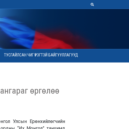
ТУСГАЙЛСАН ЧИГ ҮҮРЭГТЭЙ БАЙГУУЛЛАГУУД
тангараг өргөлөө
онгол Улсын Ерөнхийлөгчийн
 ордны “Их Монгол” танхимд