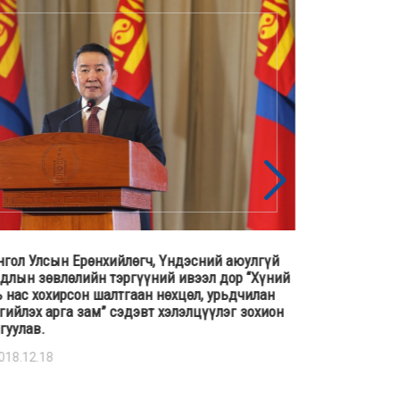
гол Улсын Ерөнхийлөгч, Үндэсний аюулгүй
Үндэсний аю
длын зөвлөлийн тэргүүний ивээл дор “Хүний
бичгийн дарг
 нас хохирсон шалтгаан нөхцөл, урьдчилан
Оросын Холбо
гийлэх арга зам” сэдэвт хэлэлцүүлэг зохион
аюулгүй байд
гуулав.
байгууллагуу
018.12.18
2018.04.25