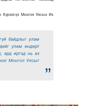
н Хүрэлсүх Монгол Улсын Их
лгүй байдлыг улам
дийг улам өндөрт
, ард иргэд нь аз
рхэг Монгол Улсыг