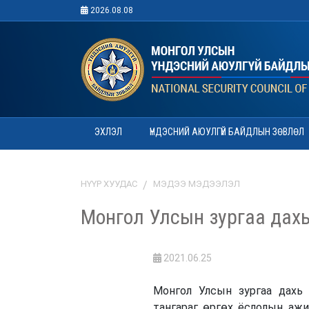
2026.08.08
ЭХЛЭЛ
ҮНДЭСНИЙ АЮУЛГҮЙ БАЙДЛЫН ЗӨВЛӨЛ
НҮҮР ХУУДАС
МЭДЭЭ МЭДЭЭЛЭЛ
Монгол Улсын зургаа дахь
2021.06.25
Монгол Улсын зургаа дахь 
тангараг өргөх ёслолын аж