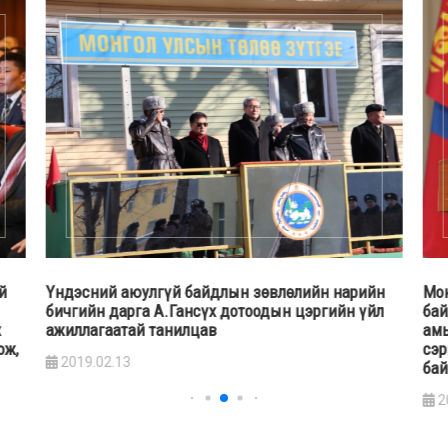
й
Үндэсний аюулгүй байдлын зөвлөлийн нарийн
Мон
бичгийн дарга А.Гансүх дотоодын цэргийн үйл
бай
х
ажиллагаатай танилцав
амь
ож,
сэр
2019.02.13
бай
2