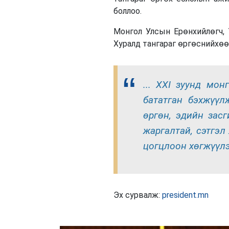
боллоо.
Монгол Улсын Ерөнхийлөгч,
Хуралд тангараг өргөснийхөө
... XXI зуунд мо
бататган бэхжүү
өргөн, эдийн засг
жаргалтай, сэтгэл
цогцлоон хөгжүүлэ
Эх сурвалж:
president.mn