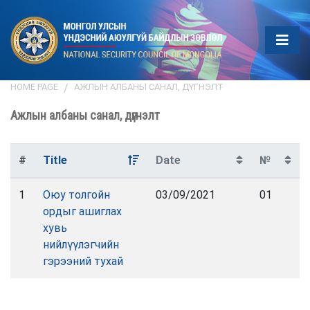
HOME PAGE
АЖЛЫН АЛБАНЫ САНАЛ, ДҮГНЭЛТ
Ажлын албаны санал, дүгнэлт
#
Title
Date
№
1
Оюу толгойн
03/09/2021
01
ордыг ашиглах
хувь
нийлүүлэгчийн
гэрээний тухай