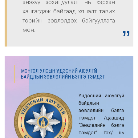
энэхүү зохицуулалт нь хэрхэн
хангагдаж байгаад хяналт тавих
төрийн зөвлөлдөх байгууллага
мөн.
МОНГОЛ УЛСЫН ҮНДЭСНИЙ АЮУЛГҮЙ
БАЙДЛЫН ЗӨВЛӨЛИЙН БЭЛГЭ ТЭМДЭГ
Үндэсний аюулгүй
байдлын
зөвлөлийн бэлгэ
тэмдэг /цаашид
“Зөвлөлийн бэлгэ
тэмдэг” гэх/ нь