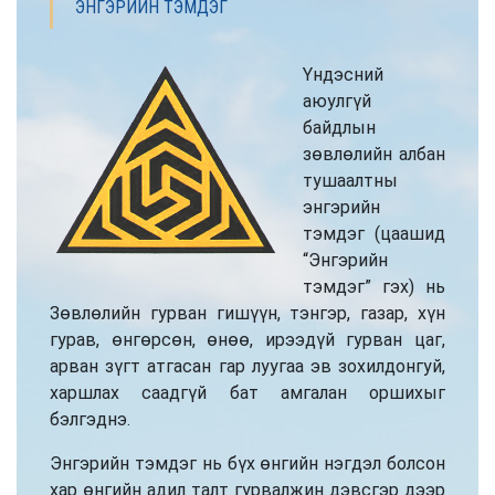
ЭНГЭРИЙН ТЭМДЭГ
Үндэсний
аюулгүй
байдлын
зөвлөлийн албан
тушаалтны
энгэрийн
тэмдэг (цаашид
“Энгэрийн
тэмдэг” гэх) нь
Зөвлөлийн гурван гишүүн, тэнгэр, газар, хүн
гурав, өнгөрсөн, өнөө, ирээдүй гурван цаг,
арван зүгт атгасан гар луугаа эв зохилдонгуй,
харшлах саадгүй бат амгалан оршихыг
бэлгэднэ.
Энгэрийн тэмдэг нь бүх өнгийн нэгдэл болсон
хар өнгийн адил талт гурвалжин дэвсгэр дээр