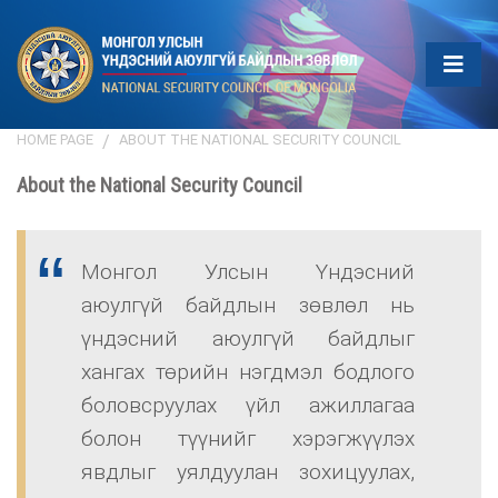
HOME PAGE
ABOUT THE NATIONAL SECURITY COUNCIL
About the National Security Council
Монгол Улсын Үндэсний
аюулгүй байдлын зөвлөл нь
үндэсний аюулгүй байдлыг
хангах төрийн нэгдмэл бодлого
боловсруулах үйл ажиллагаа
болон түүнийг хэрэгжүүлэх
явдлыг уялдуулан зохицуулах,