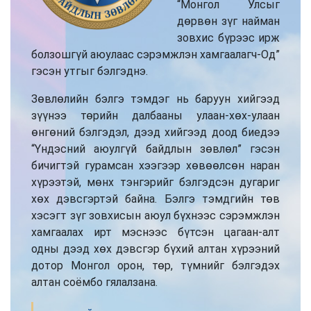
“Монгол Улсыг
дөрвөн зүг найман
зовхис бүрээс ирж
болзошгүй аюулаас сэрэмжлэн хамгаалагч-Од”
гэсэн утгыг бэлгэднэ.
Зөвлөлийн бэлгэ тэмдэг нь баруун хийгээд
зүүнээ төрийн далбааны улаан-хөх-улаан
өнгөний бэлгэдэл, дээд хийгээд доод биедээ
“Үндэсний аюулгүй байдлын зөвлөл” гэсэн
бичигтэй гурамсан хээгээр хөвөөлсөн наран
хүрээтэй, мөнх тэнгэрийг бэлгэдсэн дугариг
хөх дэвсгэртэй байна. Бэлгэ тэмдгийн төв
хэсэгт зүг зовхисын аюул бүхнээс сэрэмжлэн
хамгаалах ирт мэснээс бүтсэн цагаан-алт
одны дээд хөх дэвсгэр бүхий алтан хүрээний
дотор Монгол орон, төр, түмнийг бэлгэдэх
алтан соёмбо гялалзана.