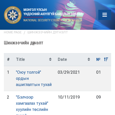
HOME PAGE
ШИНЖЭЭЧИЙН ДҮГНЭЛТ
Шинжээчийн дүгнэлт
#
Title
Date
№
1
"Оюу толгой"
03/29/2021
01
ордын
ашиглалтын тухай
2
"Бэлчээр
10/11/2019
09
хамгаалах тухай"
хуулийн төслийн