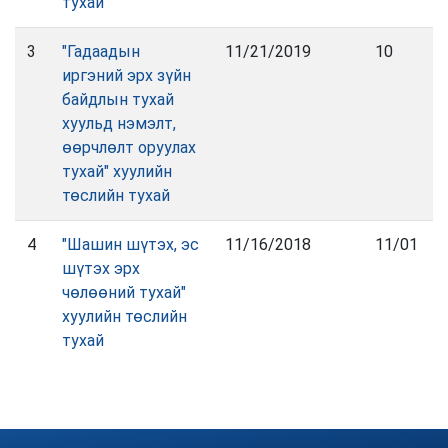
тухай
3
"Гадаадын
11/21/2019
10
иргэний эрх зүйн
байдлын тухай
хуульд нэмэлт,
өөрчлөлт оруулах
тухай" хуулийн
төслийн тухай
4
"Шашин шүтэх, эс
11/16/2018
11/01
шүтэх эрх
чөлөөний тухай"
хуулийн төслийн
тухай