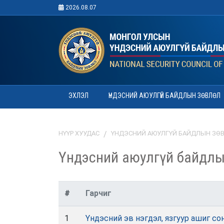
2026.08.07
ЭХЛЭЛ
ҮНДЭСНИЙ АЮУЛГҮЙ БАЙДЛЫН ЗӨВЛӨЛ
НҮҮР ХУУДАС
ҮНДЭСНИЙ АЮУЛГҮЙ БАЙДЛЫН ЗӨ
Үндэсний аюулгүй байдл
#
Гарчиг
1
Үндэсний эв нэгдэл, язгуур ашиг с