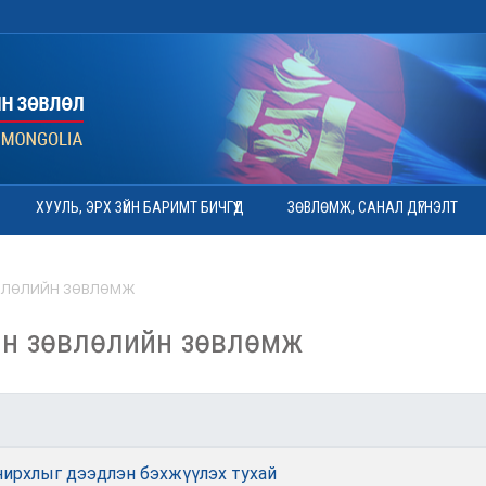
ХУУЛЬ, ЭРХ ЗҮЙН БАРИМТ БИЧГҮҮД
ЗӨВЛӨМЖ, САНАЛ ДҮГНЭЛТ
ВЛӨЛИЙН ЗӨВЛӨМЖ
ын зөвлөлийн зөвлөмж
онирхлыг дээдлэн бэхжүүлэх тухай