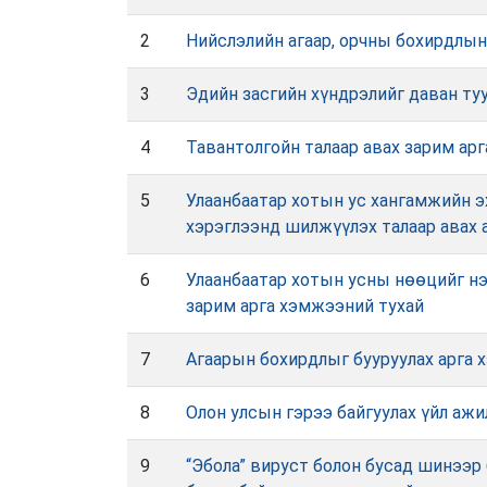
2
Нийслэлийн агаар, орчны бохирдлын
3
Эдийн засгийн хүндрэлийг даван ту
4
Тавантолгойн талаар авах зарим ар
5
Улаанбаатар хотын ус хангамжийн э
хэрэглээнд шилжүүлэх талаар авах 
6
Улаанбаатар хотын усны нөөцийг нэ
зарим арга хэмжээний тухай
7
Агаарын бохирдлыг бууруулах арга 
8
Олон улсын гэрээ байгуулах үйл ажи
9
“Эбола” вируст болон бусад шинээр