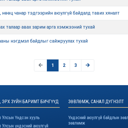
 нөөц чанар тэдгээрийн аюулгүй байдалд тавих хяналт
ах талаар авах зарим арга хэмжээний тухай
гааны нэгдмэл байдлыг сайжруулах тухай
1
2
3
, ЭРХ ЗҮЙН БАРИМТ БИЧГҮҮД
ЗӨВЛӨМЖ, САНАЛ ДҮГНЭЛТ
 Улсын Үндсэн хууль
Үндэсний аюулгүй байдлын зөв
зөвлөмж
 Улсын үндэсний аюулгүй