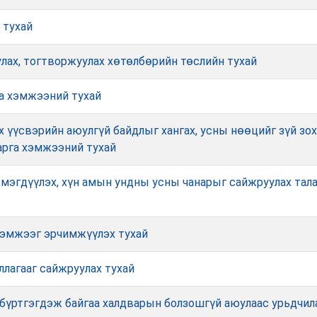
 тухай
улах, тогтворжуулах хөтөлбөрийн төслийн тухай
га хэмжээний тухай
х үүсвэрийн аюулгүй байдлыг хангах, усны нөөцийг зүй зо
арга хэмжээний тухай
мэгдүүлэх, хүн амын ундны усны чанарыг сайжруулах тала
хэмжээг эрчимжүүлэх тухай
ллагааг сайжруулах тухай
 бүртгэгдэж байгаа халдварын болзошгүй аюулаас урьдчила