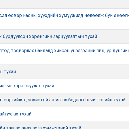
сэл өсвөр насны хүүхдийн хүмүүжилд нөлөөлж буй өнөөги
ж бүрдүүлсэн хөрөнгийн зарцуулалтын тухай
төд тэсвэрлэх байдалд хийсэн үнэлгээний явц, үр дүнгийн
н тухай
чилгыг хэрэгжүүлэх тухай
с сэргийлэх, зохистой ашиглах бодлогын чиглэлийн тухай
айгуулах тухай
н талаар авах арга хэмжээний тухай