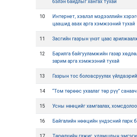
бэлэн байдлыг хангах тухай
10
Интернет, хэвлэл мэдээллийн хэрэг
цаашид авах арга хэмжээний тухай
11
Засгийн газрын үнэт цаас арилжаал
12
Барилга байгууламжийн газар хөдлөл
зарим арга хэмжээний тухай
13
Газрын тос боловсруулах үйлдвэрий
14
“Том төрөөс ухаалаг төр рүү” санаа
15
Усны нөөцийг хамгаалах, хомсдолоо
16
Байгалийн нөөцийн үндэсний парк б
17
Төрөлхийн гажиг, удамшлын эмгэгий