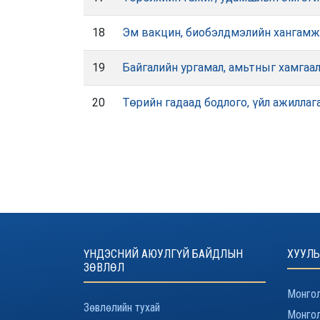
18
Эм вакцин, биобэлдмэлийн хангамж,
19
Байгалийн ургамал, амьтныг хамгаал
20
Төрийн гадаад бодлого, үйл ажилла
ҮНДЭСНИЙ АЮУЛГҮЙ БАЙДЛЫН
ХУУЛЬ
ЗӨВЛӨЛ
Монгол
Зөвлөлийн тухай
Монгол