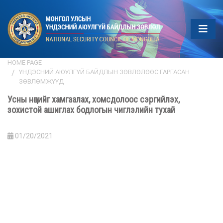
HOME PAGE
ҮНДЭСНИЙ АЮУЛГҮЙ БАЙДЛЫН ЗӨВЛӨЛӨӨС ГАРГАСАН
ЗӨВЛӨМЖҮҮД
Усны нөөцийг хамгаалах, хомсдолоос сэргийлэх,
зохистой ашиглах бодлогын чиглэлийн тухай
01/20/2021