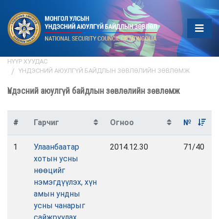
НҮҮР ХУУДАС
ҮНДЭСНИЙ АЮУЛГҮЙ БАЙДЛЫН ЗӨВЛӨЛИЙН ЗӨВЛӨМЖ
Үндэсний аюулгүй байдлын зөвлөлийн зөвлөмж
#
Гарчиг
Огноо
№
1
Улаанбаатар
2014.12.30
71/40
хотын усны
нөөцийг
нэмэгдүүлэх, хүн
амын ундны
усны чанарыг
сайжруулах