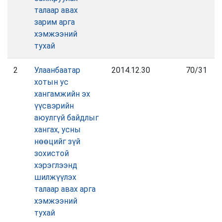
талаар авах
зарим арга
хэмжээний
тухай
2
Улаанбаатар
2014.12.30
70/31
хотын ус
хангамжийн эх
үүсвэрийн
аюулгүй байдлыг
хангах, усны
нөөцийг зүй
зохистой
хэрэглээнд
шилжүүлэх
талаар авах арга
хэмжээний
тухай