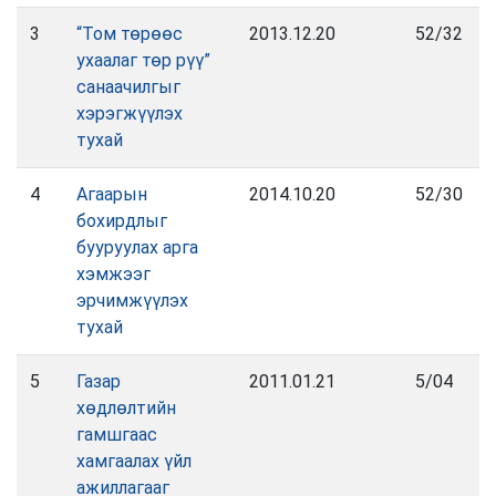
3
“Том төрөөс
2013.12.20
52/32
ухаалаг төр рүү”
санаачилгыг
хэрэгжүүлэх
тухай
4
Агаарын
2014.10.20
52/30
бохирдлыг
бууруулах арга
хэмжээг
эрчимжүүлэх
тухай
5
Газар
2011.01.21
5/04
хөдлөлтийн
гамшгаас
хамгаалах үйл
ажиллагааг