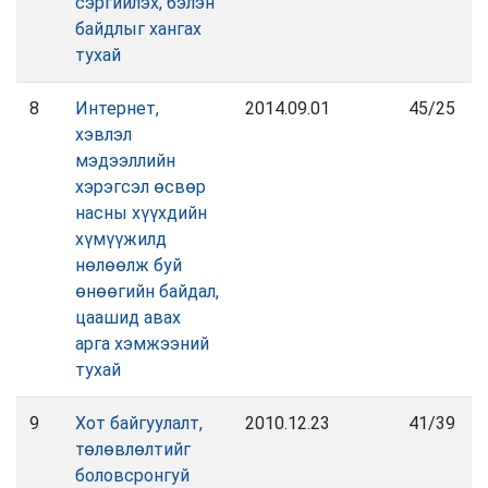
сэргийлэх, бэлэн
байдлыг хангах
тухай
8
Интернет,
2014.09.01
45/25
хэвлэл
мэдээллийн
хэрэгсэл өсвөр
насны хүүхдийн
хүмүүжилд
нөлөөлж буй
өнөөгийн байдал,
цаашид авах
арга хэмжээний
тухай
9
Хот байгуулалт,
2010.12.23
41/39
төлөвлөлтийг
боловсронгуй