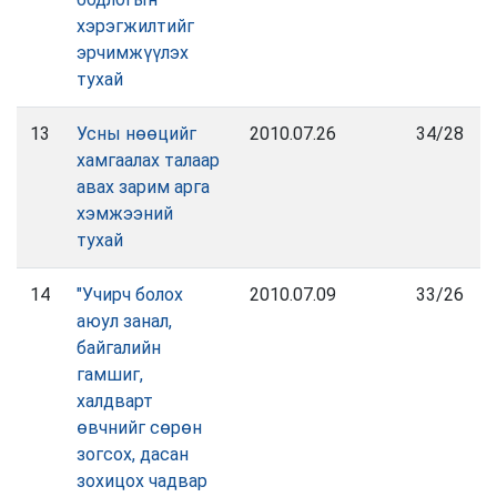
хэрэгжилтийг
эрчимжүүлэх
тухай
13
Усны нөөцийг
2010.07.26
34/28
хамгаалах талаар
авах зарим арга
хэмжээний
тухай
14
"Учирч болох
2010.07.09
33/26
аюул занал,
байгалийн
гамшиг,
халдварт
өвчнийг сөрөн
зогсох, дасан
зохицох чадвар