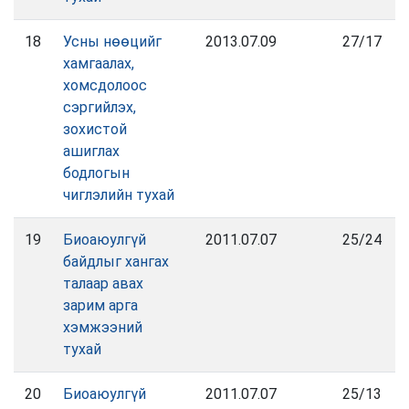
18
Усны нөөцийг
2013.07.09
27/17
хамгаалах,
хомсдолоос
сэргийлэх,
зохистой
ашиглах
бодлогын
чиглэлийн тухай
19
Биоаюулгүй
2011.07.07
25/24
байдлыг хангах
талаар авах
зарим арга
хэмжээний
тухай
20
Биоаюулгүй
2011.07.07
25/13