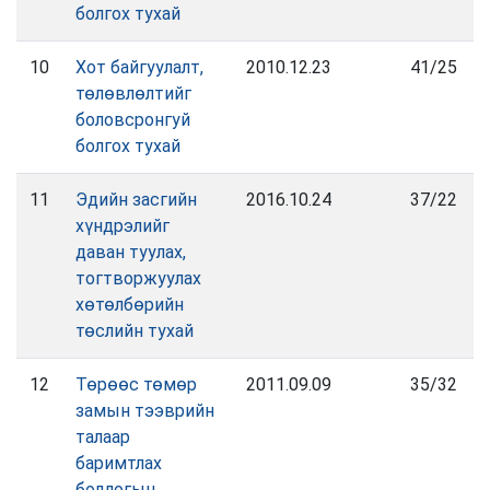
болгох тухай
10
Хот байгуулалт,
2010.12.23
41/25
төлөвлөлтийг
боловсронгуй
болгох тухай
11
Эдийн засгийн
2016.10.24
37/22
хүндрэлийг
даван туулах,
тогтворжуулах
хөтөлбөрийн
төслийн тухай
12
Төрөөс төмөр
2011.09.09
35/32
замын тээврийн
талаар
баримтлах
бодлогын