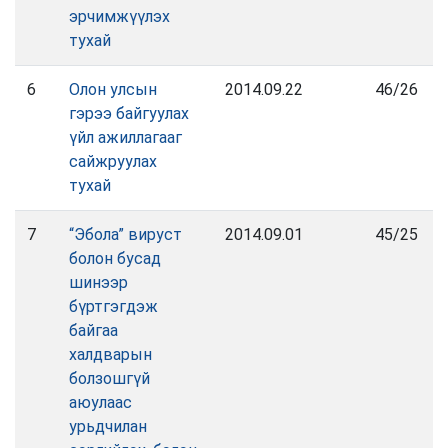
эрчимжүүлэх
тухай
6
Олон улсын
2014.09.22
46/26
гэрээ байгуулах
үйл ажиллагааг
сайжруулах
тухай
7
“Эбола” вируст
2014.09.01
45/25
болон бусад
шинээр
бүртгэгдэж
байгаа
халдварын
болзошгүй
аюулаас
урьдчилан