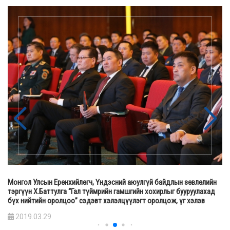
Монгол Улсын Ерөнхийлөгч, Үндэсний аюулгүй байдлын зөвлөлийн
тэргүүн Х.Баттулга “Гал түймрийн гамшгийн хохирлыг бууруулахад
бүх нийтийн оролцоо” сэдэвт хэлэлцүүлэгт оролцож, үг хэлэв
2019.03.29