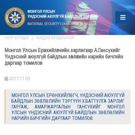
НҮҮР ХУУДАС
МЭДЭЭ МЭДЭЭЛЭЛ
Монгол Улсын Ерөнхийлөгчийн зарлигаар А.Гансүхийг
Үндэсний аюулгүй байдлын зөвлөлийн нарийн бичгийн
даргаар томилов
2017.11.03
МОНГОЛ УЛСЫН ЕРӨНХИЙЛӨГЧ, ҮНДЭСНИЙ АЮУЛГҮЙ
БАЙДЛЫН ЗӨВЛӨЛИЙН ТЭРГҮҮН Х.БАТТУЛГА ЗАРЛИГ
ГАРГАЖ, АМАРЖАРГАЛЫН ГАНСҮХИЙГ МОНГОЛ
УЛСЫН ҮНДЭСНИЙ АЮУЛГҮЙ БАЙДЛЫН ЗӨВЛӨЛИЙН
НАРИЙН БИЧГИЙН ДАРГААР ТОМИЛОВ.