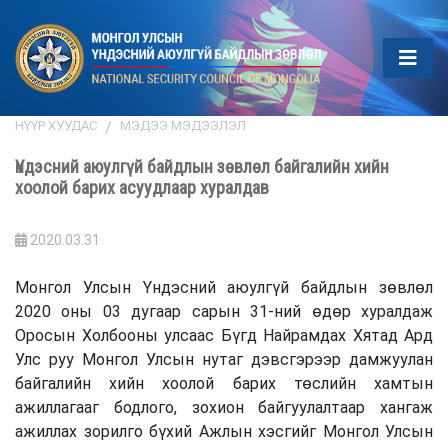
НҮҮР ХУУДАС
МЭДЭЭ МЭДЭЭЛЭЛ
Үндэсний аюулгүй байдлын зөвлөл байгалийн хийн
хоолой барих асуудлаар хуралдав
2020.03.31
Монгол Улсын Үндэсний аюулгүй байдлын зөвлөл
2020 оны 03 дугаар сарын 31-ний өдөр хуралдаж
Оросын Холбооны улсаас Бүгд Найрамдах Хятад Ард
Улс руу Монгол Улсын нутаг дэвсгэрээр дамжуулан
байгалийн хийн хоолой барих төслийн хамтын
ажиллагааг бодлого, зохион байгуулалтаар хангаж
ажиллах зорилго бүхий Ажлын хэсгийг Монгол Улсын