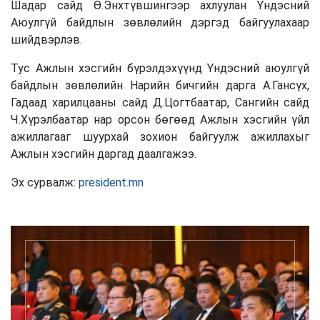
Шадар сайд Ө.Энхтүвшингээр ахлуулан Үндэсний
Аюулгүй байдлын зөвлөлийн дэргэд байгуулахаар
шийдвэрлэв.
Тус Ажлын хэсгийн бүрэлдэхүүнд Үндэсний аюулгүй
байдлын зөвлөлийн Нарийн бичгийн дарга А.Гансүх,
Гадаад харилцааны сайд Д.Цогтбаатар, Сангийн сайд
Ч.Хүрэлбаатар нар орсон бөгөөд Ажлын хэсгийн үйл
ажиллагааг шуурхай зохион байгуулж ажиллахыг
Ажлын хэсгийн даргад даалгажээ.
Эх сурвалж:
president.mn