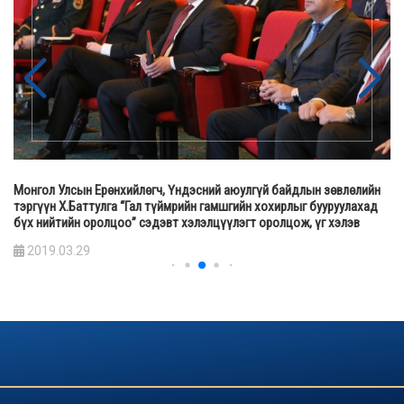
Монгол Улсын Ерөнхийлөгч, Үндэсний аюулгүй байдлын зөвлөлийн
тэргүүн Х.Баттулга “Гал түймрийн гамшгийн хохирлыг бууруулахад
бүх нийтийн оролцоо” сэдэвт хэлэлцүүлэгт оролцож, үг хэлэв
2019.03.29