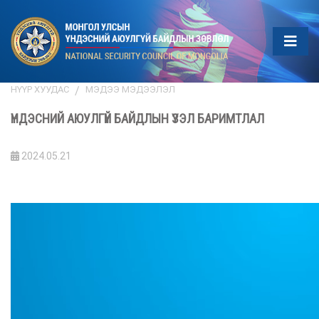
НҮҮР ХУУДАС
МЭДЭЭ МЭДЭЭЛЭЛ
ҮНДЭСНИЙ АЮУЛГҮЙ БАЙДЛЫН ҮЗЭЛ БАРИМТЛАЛ
2024.05.21