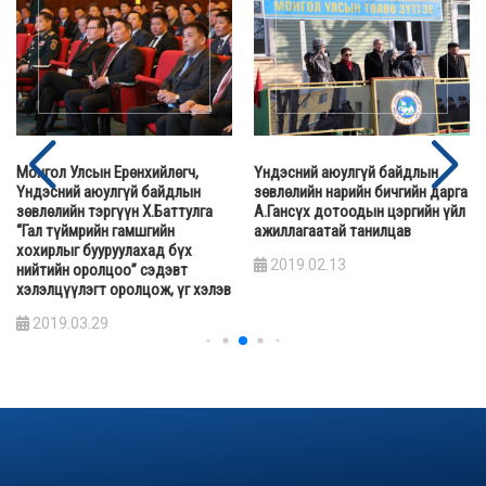
Монгол Улсын Ерөнхийлөгч,
Үндэсний аюулгүй байдлын
Үндэсний аюулгүй байдлын
зөвлөлийн нарийн бичгийн дарга
зөвлөлийн тэргүүн Х.Баттулга
А.Гансүх дотоодын цэргийн үйл
“Гал түймрийн гамшгийн
ажиллагаатай танилцав
хохирлыг бууруулахад бүх
2019.02.13
нийтийн оролцоо” сэдэвт
хэлэлцүүлэгт оролцож, үг хэлэв
2019.03.29