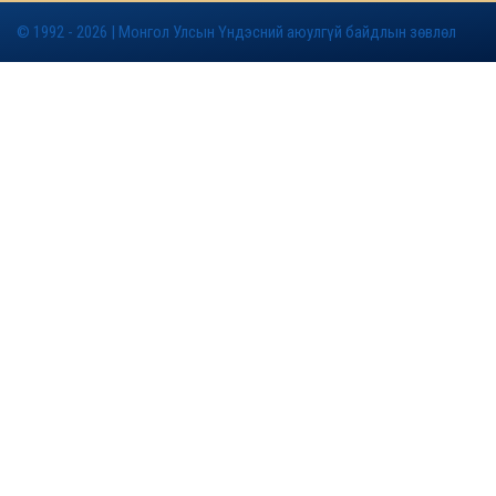
© 1992 - 2026 | Монгол Улсын Үндэсний аюулгүй байдлын зөвлөл