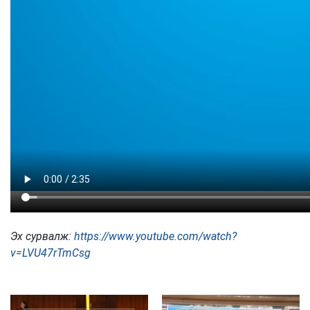
Эх сурвалж:
https://www.youtube.com/watch?
v=LVU47rTmCsg