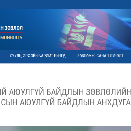
ХУУЛЬ, ЭРХ ЗҮЙН БАРИМТ БИЧГҮҮД
ЗӨВЛӨМЖ, САНАЛ ДҮГНЭЛТ
Й АЮУЛГҮЙ БАЙДЛЫН ЗӨВЛӨЛИЙН
ЛСЫН АЮУЛГҮЙ БАЙДЛЫН АНХДУГА