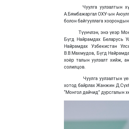
Чуулга уулзалтын хүрээн
А.Бямбажаргал ОХУ-ын Аюулгү
болон байгууллага хоорондын
Түүнчлэн, энэ үеэр Монгол
Бүгд Найрамдах Беларусь У
Найрамдах Узбекистан Улс
В.В.Махмудов, Бүгд Найрамд
хоёр талын уулзалт хийж, а
солилцов.
Чуулга уулзалтын үеэр Мо
хотод байрлах Жанжин Д.Сүхб
“Монгол дайчид” дурсгалын х