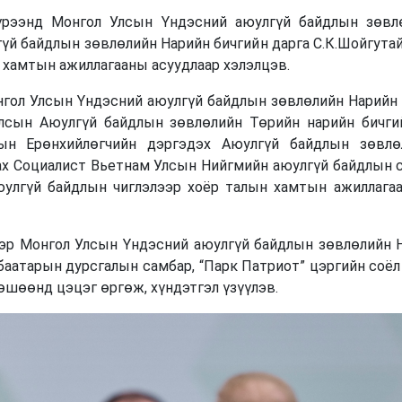
д Монгол Улсын Үндэсний аюулгүй байдлын зөвлөл
й байдлын зөвлөлийн Нарийн бичгийн дарга С.К.Шойгутай
 хамтын ажиллагааны асуудлаар хэлэлцэв.
 Улсын Үндэсний аюулгүй байдлын зөвлөлийн Нарийн б
лсын Аюулгүй байдлын зөвлөлийн Төрийн нарийн бичгийн
ын Ерөнхийлөгчийн дэргэдэх Аюулгүй байдлын зөвлө
ах Социалист Вьетнам Улсын Нийгмийн аюулгүй байдлын 
юулгүй байдлын чиглэлээр хоёр талын хамтын ажиллагаа
нгол Улсын Үндэсний аюулгүй байдлын зөвлөлийн На
аатарын дурсгалын самбар, “Парк Патриот” цэргийн соё
өшөөнд цэцэг өргөж, хүндэтгэл үзүүлэв.