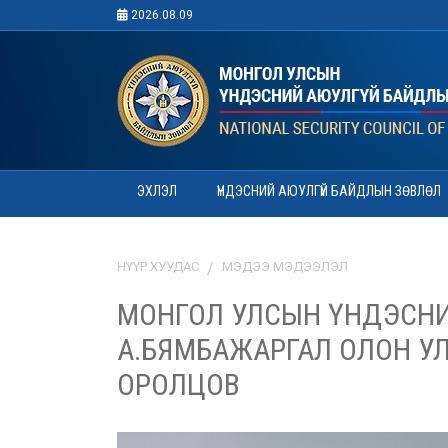
2026.08.09
ЭХЛЭЛ
ҮНДЭСНИЙ АЮУЛГҮЙ БАЙДЛЫН ЗӨВЛӨЛ
НҮҮР ХУУДАС
МЭДЭЭ МЭДЭЭЛЭЛ
МОНГОЛ УЛСЫН ҮНДЭСНИ
А.БЯМБАЖАРГАЛ ОЛОН У
ОРОЛЦОВ