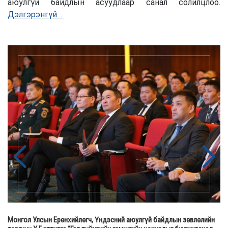
аюулгүй байдлын асуудлаар санал солилцлоо.
Дэлгэрэнгүй ...
Монгол Улсын Ерөнхийлөгч, Үндэсний аюулгүй байдлын зөвлөлийн