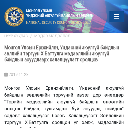
НҮҮР ХУУДАС
МЭДЭЭ МЭДЭЭЛЭЛ
Монгол Улсын Ерөнхийлөгч, Үндэсний аюулгүй байдлын
зөвлөлийн тэргүүн Х.Баттулга мэдээллийн аюулгүй
байдлын асуудлаарх хэлэлцүүлэгт оролцов
2019.11.28
Монгол Улсын Ерөнхийлөгч, Үндэсний аюулгүй
байдлын зөвлөлийн тэрүүний ивээл дор өнөөдөр
“Төрийн мэдээллийн аюулгүй байдлын өнөөгийн
нөхцөл байдал, тулгамдаж буй асуудал, шийдэл”
сэдэвт хэлэлцүүлэг болов. Хэлэлцүүлэгт Зөвлөлийн
тэргүүн Х.Баттулга оролцон үг хэлж, мэдээллийн