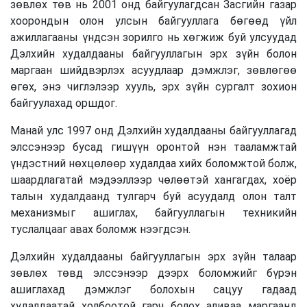
зөвлөх төв нь 2001 онд байгуулагдсан Засгийн газар
хоорондын олон улсын байгууллага бөгөөд үйл
ажиллагааны үндсэн зорилго нь хөгжиж буй улсуудад
Дэлхийн худалдааны байгууллагын эрх зүйн болон
маргаан шийдвэрлэх асуудлаар дэмжлэг, зөвлөгөө
өгөх, энэ чиглэлээр хууль, эрх зүйн сургалт зохион
байгуулахад оршдог.
Манай улс 1997 онд Дэлхийн худалдааны байгууллагад
элссэнээр бусад гишүүн оронтой нэн тааламжтай
үндэстний нөхцөлөөр худалдаа хийх боломжтой болж,
шаардлагатай мэдээллээр чөлөөтэй хангагдах, хоёр
талын худалдаанд тулгарч буй асуудалд олон талт
механизмыг ашиглах, байгууллагын техникийн
туслалцааг авах боломж нээгдсэн.
Дэлхийн худалдааны байгууллагын эрх зүйн талаар
зөвлөх төвд элссэнээр дээрх боломжийг бүрэн
ашиглахад дэмжлэг болохын сацуу гадаад
худалдаатай холбоотой гарч болох аливаа маргаанд