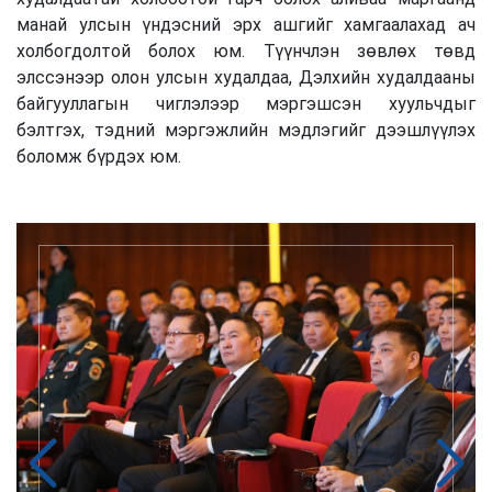
манай улсын үндэсний эрх ашгийг хамгаалахад ач
холбогдолтой болох юм. Түүнчлэн зөвлөх төвд
элссэнээр олон улсын худалдаа, Дэлхийн худалдааны
байгууллагын чиглэлээр мэргэшсэн хуульчдыг
бэлтгэх, тэдний мэргэжлийн мэдлэгийг дээшлүүлэх
боломж бүрдэх юм.