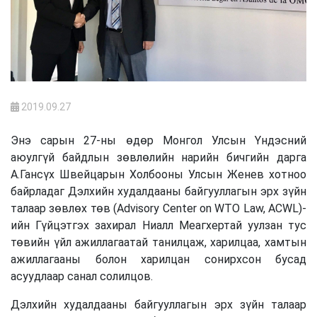
2019.09.27
Энэ сарын 27-ны өдөр Монгол Улсын Үндэсний
аюулгүй байдлын зөвлөлийн нарийн бичгийн дарга
А.Гансүх Швейцарын Холбооны Улсын Женев хотноо
байрладаг Дэлхийн худалдааны байгууллагын эрх зүйн
талаар зөвлөх төв (Advisory Center on WTO Law, ACWL)-
ийн Гүйцэтгэх захирал Ниалл Меагхертай уулзан тус
төвийн үйл ажиллагаатай танилцаж, харилцаа, хамтын
ажиллагааны болон харилцан сонирхсон бусад
асуудлаар санал солилцов.
Дэлхийн худалдааны байгууллагын эрх зүйн талаар