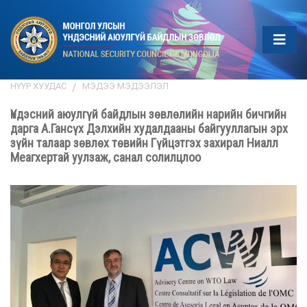
НҮҮР ХУУДАС
МЭДЭЭ МЭДЭЭЛЭЛ
Үндэсний аюулгүй байдлын зөвлөлийн нарийн бичгийн
дарга А.Гансүх Дэлхийн худалдааны байгууллагын эрх
зүйн талаар зөвлөх төвийн Гүйцэтгэх захирал Ниалл
Меагхертай уулзаж, санал солилцлоо