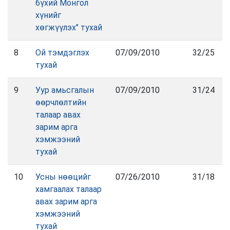
бүхий Монгол
хүнийг
хөгжүүлэх" тухай
8
Ой тэмдэглэх
07/09/2010
32/25
тухай
9
Уур амьсгалын
07/09/2010
31/24
өөрчлөлтийн
талаар авах
зарим арга
хэмжээний
тухай
10
Усны нөөцийг
07/26/2010
31/18
хамгаалах талаар
авах зарим арга
хэмжээний
тухай