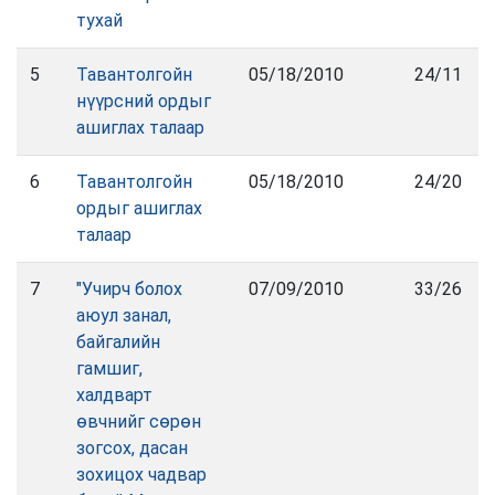
тухай
5
Тавантолгойн
05/18/2010
24/11
нүүрсний ордыг
ашиглах талаар
6
Тавантолгойн
05/18/2010
24/20
ордыг ашиглах
талаар
7
"Учирч болох
07/09/2010
33/26
аюул занал,
байгалийн
гамшиг,
халдварт
өвчнийг сөрөн
зогсох, дасан
зохицох чадвар