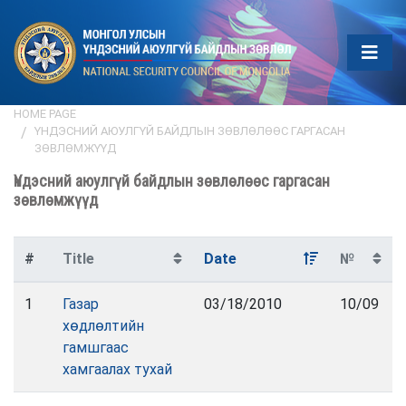
HOME PAGE
ҮНДЭСНИЙ АЮУЛГҮЙ БАЙДЛЫН ЗӨВЛӨЛӨӨС ГАРГАСАН
ЗӨВЛӨМЖҮҮД
Үндэсний аюулгүй байдлын зөвлөлөөс гаргасан
зөвлөмжүүд
#
Title
Date
№
1
Газар
03/18/2010
10/09
хөдлөлтийн
гамшгаас
хамгаалах тухай