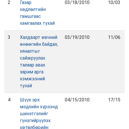
2
Газар
03/18/2010
10/03
хөдлөлтийн
гамшгаас
хамгаалах тухай
3
Халдварт өвчний
03/19/2010
11/06
өнөөгийн байдал,
хяналтыг
сайжруулах
талаар авах
зарим арга
хэмжээний
тухай
4
Шүүх эрх
04/15/2010
17/15
мэдлийн хүрээнд
шинэтгэлийг
гүнзгийрүүлэх
хөтөлбөрийн