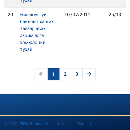
тухай
20
Биоаюулгүй
07/07/2011
25/13
байдлыг хангах
талаар авах
зарим арга
хэмжээний
тухай
1
2
3
© 1992 - 2026 | National Security Council of Mongolia