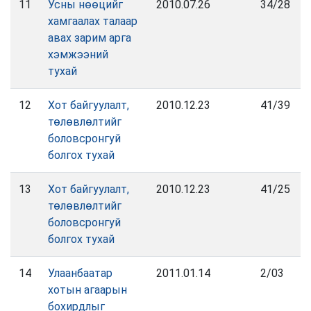
11
Усны нөөцийг
2010.07.26
34/28
хамгаалах талаар
авах зарим арга
хэмжээний
тухай
12
Хот байгуулалт,
2010.12.23
41/39
төлөвлөлтийг
боловсронгуй
болгох тухай
13
Хот байгуулалт,
2010.12.23
41/25
төлөвлөлтийг
боловсронгуй
болгох тухай
14
Улаанбаатар
2011.01.14
2/03
хотын агаарын
бохирдлыг