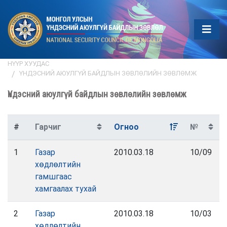
НҮҮР ХУУДАС
ҮНДЭСНИЙ АЮУЛГҮЙ БАЙДЛЫН ЗӨВЛӨЛИЙН ЗӨВЛӨМЖ
Үндэсний аюулгүй байдлын зөвлөлийн зөвлөмж
#
Гарчиг
Огноо
№
1
Газар
2010.03.18
10/09
хөдлөлтийн
гамшгаас
хамгаалах тухай
2
Газар
2010.03.18
10/03
хөдлөлтийн