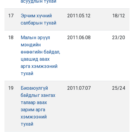
асуудлын тухай
17
Эрчим хүчний
2011.05.12
18/12
салбарын тухай
18
Малын эрүүл
2011.06.08
23/20
мэндийн
өнөөгийн байдал,
цаашид авах
арга хэмжээний
тухай
19
Биоаюулгүй
2011.07.07
25/24
байдлыг хангах
талаар авах
зарим арга
хэмжээний
тухай