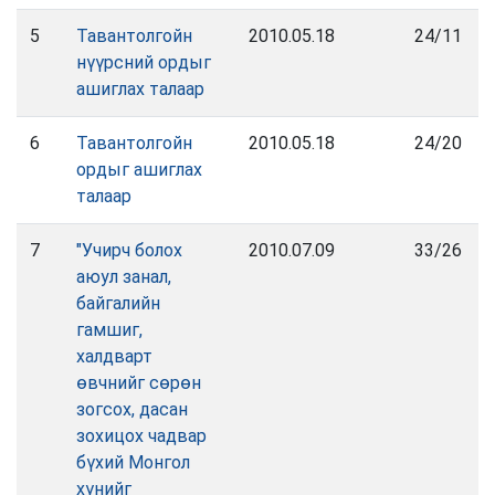
5
Тавантолгойн
2010.05.18
24/11
нүүрсний ордыг
ашиглах талаар
6
Тавантолгойн
2010.05.18
24/20
ордыг ашиглах
талаар
7
"Учирч болох
2010.07.09
33/26
аюул занал,
байгалийн
гамшиг,
халдварт
өвчнийг сөрөн
зогсох, дасан
зохицох чадвар
бүхий Монгол
хүнийг