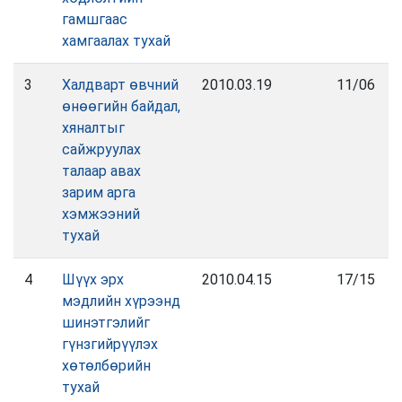
гамшгаас
хамгаалах тухай
3
Халдварт өвчний
2010.03.19
11/06
өнөөгийн байдал,
хяналтыг
сайжруулах
талаар авах
зарим арга
хэмжээний
тухай
4
Шүүх эрх
2010.04.15
17/15
мэдлийн хүрээнд
шинэтгэлийг
гүнзгийрүүлэх
хөтөлбөрийн
тухай