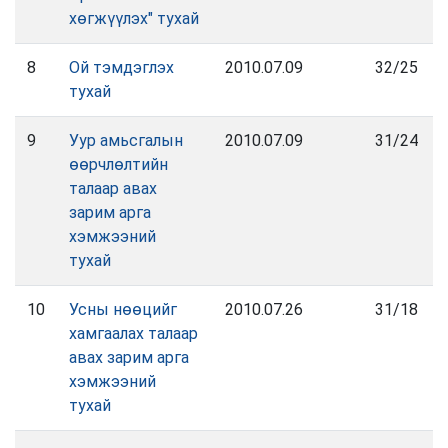
хөгжүүлэх" тухай
8
Ой тэмдэглэх
2010.07.09
32/25
тухай
9
Уур амьсгалын
2010.07.09
31/24
өөрчлөлтийн
талаар авах
зарим арга
хэмжээний
тухай
10
Усны нөөцийг
2010.07.26
31/18
хамгаалах талаар
авах зарим арга
хэмжээний
тухай