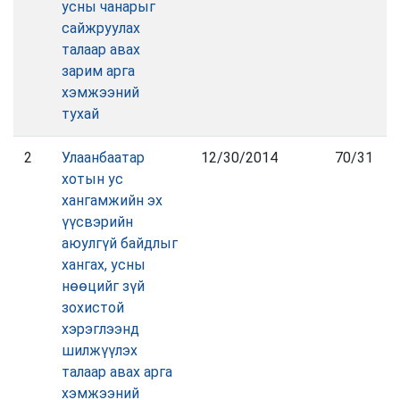
усны чанарыг
сайжруулах
талаар авах
зарим арга
хэмжээний
тухай
2
Улаанбаатар
12/30/2014
70/31
хотын ус
хангамжийн эх
үүсвэрийн
аюулгүй байдлыг
хангах, усны
нөөцийг зүй
зохистой
хэрэглээнд
шилжүүлэх
талаар авах арга
хэмжээний