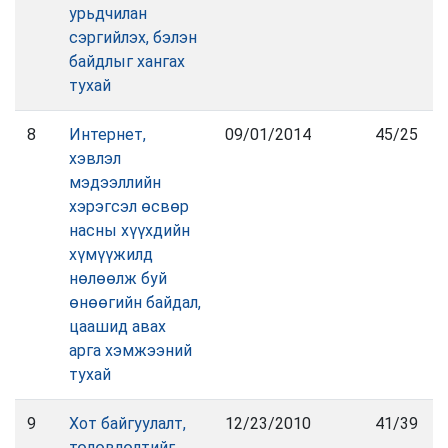
урьдчилан
сэргийлэх, бэлэн
байдлыг хангах
тухай
8
Интернет,
09/01/2014
45/25
хэвлэл
мэдээллийн
хэрэгсэл өсвөр
насны хүүхдийн
хүмүүжилд
нөлөөлж буй
өнөөгийн байдал,
цаашид авах
арга хэмжээний
тухай
9
Хот байгуулалт,
12/23/2010
41/39
төлөвлөлтийг