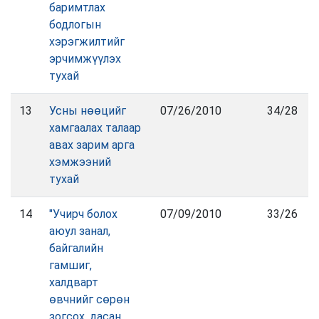
баримтлах
бодлогын
хэрэгжилтийг
эрчимжүүлэх
тухай
13
Усны нөөцийг
07/26/2010
34/28
хамгаалах талаар
авах зарим арга
хэмжээний
тухай
14
"Учирч болох
07/09/2010
33/26
аюул занал,
байгалийн
гамшиг,
халдварт
өвчнийг сөрөн
зогсох, дасан