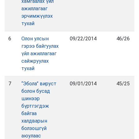
хамгаалах үйл
ажиллагааг
эрчимжүүлэх
тухай
6
Олон улсын
09/22/2014
46/26
гэрээ байгуулах
үйл ажиллагааг
сайжруулах
тухай
7
“Эбола” вируст
09/01/2014
45/25
болон бусад
шинээр
бүртгэгдэж
байгаа
халдварын
болзошгүй
аюулаас