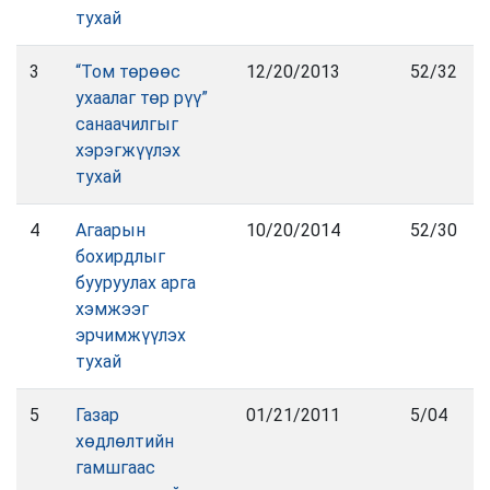
тухай
3
“Том төрөөс
12/20/2013
52/32
ухаалаг төр рүү”
санаачилгыг
хэрэгжүүлэх
тухай
4
Агаарын
10/20/2014
52/30
бохирдлыг
бууруулах арга
хэмжээг
эрчимжүүлэх
тухай
5
Газар
01/21/2011
5/04
хөдлөлтийн
гамшгаас