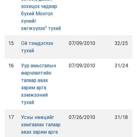
зохицох чадвар
бүхий Монгол
хүнийг
хөгжүүлэх" тухай
15
Ой тэмдэглэх
07/09/2010
32/25
тухай
16
Уур амьсгалын
07/09/2010
31/24
өөрчлөлтийн
талаар авах
зарим арга
хэмжээний
тухай
17
Усны нөөцийг
07/26/2010
31/18
хамгаалах талаар
авах зарим арга