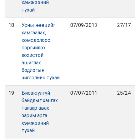
хэмжээний
тухай
18
Усны нөөцийг
07/09/2013
27/17
хамгаалах,
хомсдолоос
сэргийлэх,
зохистой
ашиглах
бодлогын
чиглэлийн тухай
19
Биоаюулгүй
07/07/2011
25/24
байдлыг хангах
талаар авах
зарим арга
хэмжээний
тухай