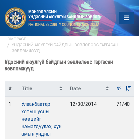
HOME PAGE
ҮНДЭСНИЙ АЮУЛГҮЙ БАЙДЛЫН ЗӨВЛӨЛӨӨС ГАРГАСАН
ЗӨВЛӨМЖҮҮД
Үндэсний аюулгүй байдлын зөвлөлөөс гаргасан
зөвлөмжүүд
#
Title
Date
№
1
Улаанбаатар
12/30/2014
71/40
хотын усны
нөөцийг
нэмэгдүүлэх, хүн
амын ундны